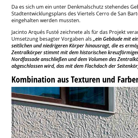
Da es sich um ein unter Denkmalschutz stehendes Ge
Stadtentwicklungsplans des Viertels Cerro de San Bar
eingehalten werden mussten.
Jacinto Arqués Fusté zeichnete als für das Projekt ver
Umsetzung besagter Vorgaben als
„ein Gebäude mit ei
seitlichen und niedrigeren Körper hinausragt, die es ermö
Zentralkörper stimmt mit dem historischen kreuzförmigen
Nordfassade anschließen und dem Volumen des Zentralkör
abgeschlossen wird, das mit dem Flachdach der Seitenkör
Kombination aus Texturen und Farb