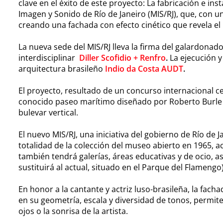
clave en el éxito de este proyecto: La fabricación e in
Imagen y Sonido de Río de Janeiro (MIS/RJ), que, con
creando una fachada con efecto cinético que revela e
La nueva sede del MIS/RJ lleva la firma del galardona
interdisciplinar
Diller Scofidio + Renfro
.
La ejecución y
arquitectura brasileño
Indio da Costa AUDT
.
El proyecto, resultado de un concurso internacional 
conocido paseo marítimo diseñado por Roberto Burle 
bulevar vertical.
El nuevo MIS/RJ, una iniciativa del gobierno de Río de 
totalidad de la colección del museo abierto en 1965, a
también tendrá galerías, áreas educativas y de ocio,
sustituirá al actual, situado en el Parque del Flamengo)
En honor a la cantante y actriz luso-brasileña, la fac
en su geometría, escala y diversidad de tonos, permite
ojos o la sonrisa de la artista.