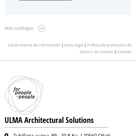
Más catálogos
Canal interno de información
|
Aviso legal
|
Política de protección de
datos y de cookies
|
Cookies
ULMA Architectural Solutions
Zubillaga auzoa, 89 - 20.P.Ku. / 20560 Oñati