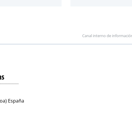
Canal interno de informació
ns
koa) España