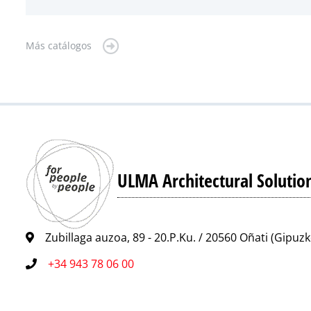
Más catálogos
ULMA Architectural Solutio
Zubillaga auzoa, 89 - 20.P.Ku. / 20560 Oñati (Gipuz
+34 943 78 06 00