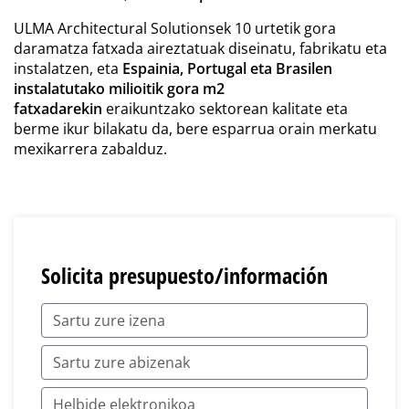
ULMA Architectural Solutions
ek 10 urtetik gora
daramatza fatxada aireztatuak diseinatu, fabrikatu eta
instalatzen, eta
Espainia, Portugal eta Brasilen
instalatutako milioitik gora m2
fatxadarekin
eraikuntzako sektorean kalitate eta
berme ikur bilakatu da, bere esparrua orain merkatu
mexikarrera zabalduz.
Solicita presupuesto/información