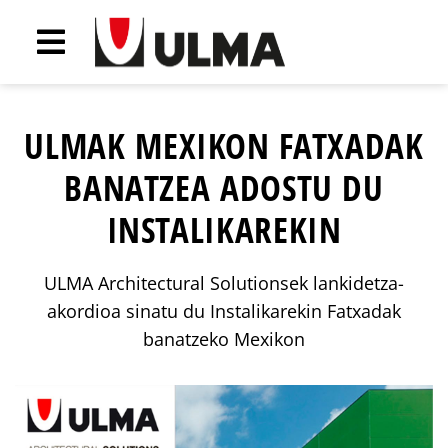
ULMAK MEXIKON FATXADAK
BANATZEA ADOSTU DU
INSTALIKAREKIN
ULMA Architectural Solutionsek lankidetza-
akordioa sinatu du Instalikarekin Fatxadak
banatzeko Mexikon