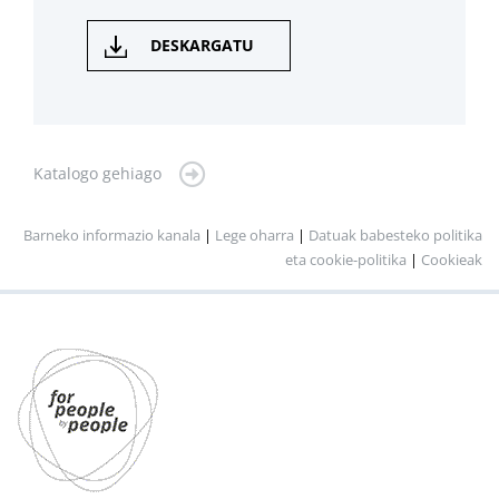
DESKARGATU
Katalogo gehiago
Barneko informazio kanala
|
Lege oharra
|
Datuak babesteko politika
eta cookie-politika
|
Cookieak