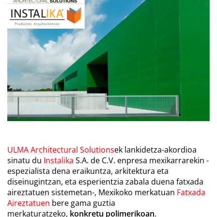
ULMA Architectural Solutions
ek lankidetza-akordioa
sinatu du
Instalika
S.A. de C.V. enpresa mexikarrarekin -
espezialista dena eraikuntza, arkitektura eta
diseinugintzan, eta esperientzia zabala duena fatxada
aireztatuen sistemetan-, Mexikoko merkatuan
Fatxada
Aireztatuen
bere gama guztia
merkaturatzeko,
konkretu polimerikoan
.