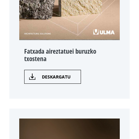
Fatxada aireztatuei buruzko
txostena
DESKARGATU