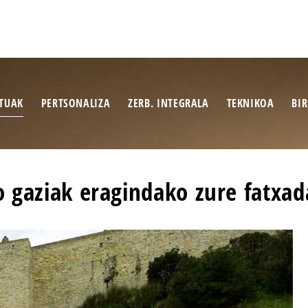
TUAK
PERTSONALIZA
ZERB. INTEGRALA
TEKNIKOA
BI
o gaziak eragindako zure fatxad