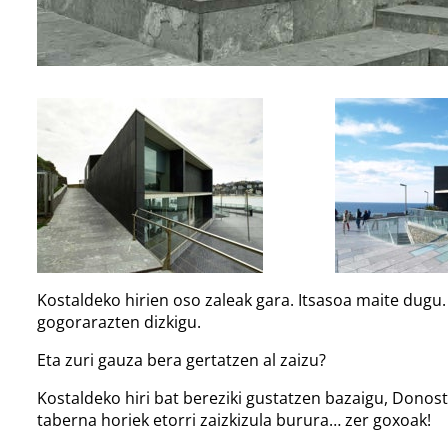
Kostaldeko hirien oso zaleak gara. Itsasoa maite dug
gogorarazten dizkigu.
Eta zuri gauza bera gertatzen al zaizu?
Kostaldeko hiri bat bereziki gustatzen bazaigu, Donos
taberna horiek etorri zaizkizula burura… zer goxoak!