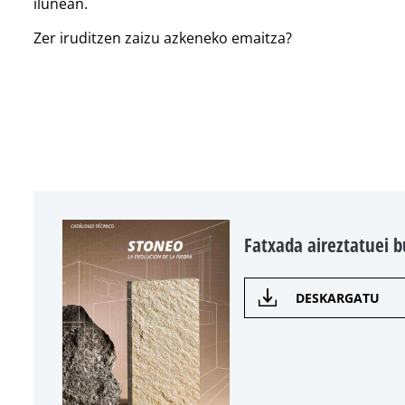
ilunean.
Zer iruditzen zaizu azkeneko emaitza?
Fatxada aireztatuei 
DESKARGATU