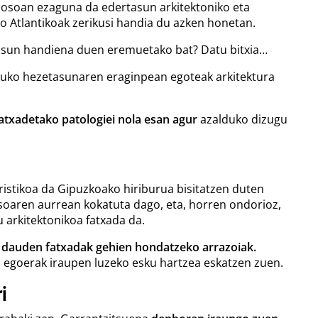
 osoan ezaguna da edertasun arkitektoniko eta
no Atlantikoak zerikusi handia du azken honetan.
asun handiena duen eremuetako bat? Datu bitxia…
uruko hezetasunaren eraginpean egoteak arkitektura
atxadetako patologiei
nola esan agur
azalduko dizugu
ristikoa da Gipuzkoako hiriburua bisitatzen duten
asoaren aurrean kokatuta dago, eta, horren ondorioz,
 arkitektonikoa fatxada da.
n dauden fatxadak gehien hondatzeko arrazoiak.
a egoerak iraupen luzeko esku hartzea eskatzen zuen.
i