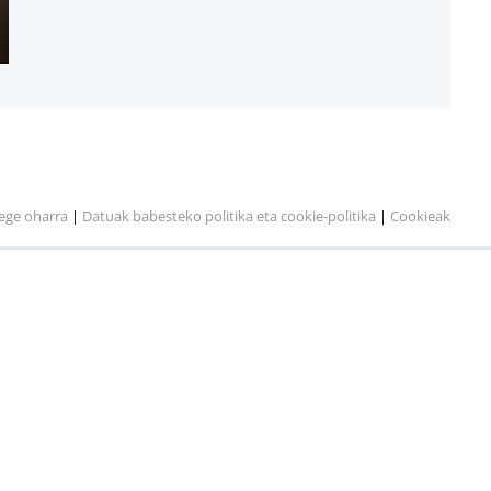
ege oharra
|
Datuak babesteko politika eta cookie-politika
|
Cookieak