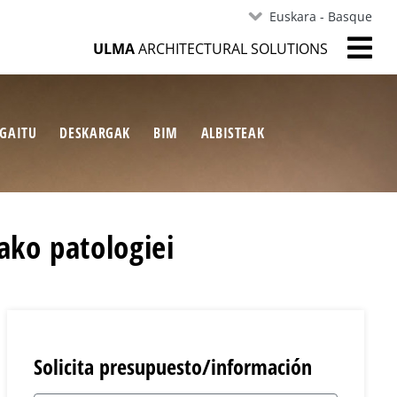
Euskara - Basque
ULMA
ARCHITECTURAL SOLUTIONS
RGAITU
DESKARGAK
BIM
ALBISTEAK
ako patologiei
Solicita presupuesto/información