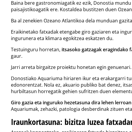
Baina bere gastronomiagatik ez ezik, Donostia mundu
paisajistikoagatik ere. Kostaldea bustitzen duen Ozea
Ba al zenekien Ozeano Atlantikoa dela munduan gazit
Eraikinetako fatxadak etengabe giro gaziaren eta ing
ingurunera eta klimara egokitzea eskatzen du.
Testuinguru horretan,
itsasoko gatzagak eragindako f
gaur.
Jarri arreta birgaitze proiektu honetan egin genuenari.
Donostiako Aquariuma hiriaren ikur eta erakargarri tu
edonorentzat. Nola ez, akuario publiko bat denez, its
hurbiltasun horregatik gehien sufritzen duen elementu
Giro gazia eta inguruko hezetasuna dira lehen lerroa
Aquariumak, zehazki, patologia desberdinak zituen et
Iraunkortasuna: bizitza luzea fatxadar