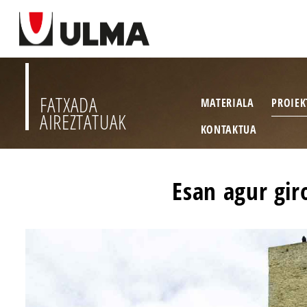
FATXADA
MATERIALA
PROIEK
AIREZTATUAK
KONTAKTUA
Esan agur gir