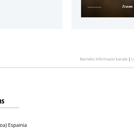
Barneko informazio kanala
|
L
ns
koa) Espainia