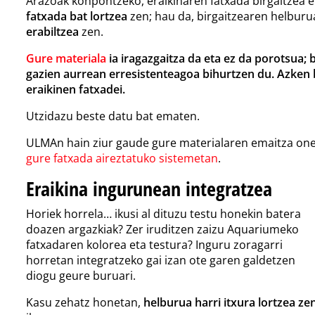
Arazoak konpontzeko, eraikinaren fatxada birgaitzea 
fatxada bat lortzea
zen; hau da, birgaitzearen helbur
erabiltzea
zen.
Gure materiala
ia iragazgaitza da eta ez da porotsua;
gazien aurrean erresistenteagoa bihurtzen du. Azken 
eraikinen fatxadei.
Utzidazu beste datu bat ematen.
ULMAn hain ziur gaude gure materialaren emaitza one
gure fatxada aireztatuko sistemetan
.
Eraikina ingurunean integratzea
Horiek horrela… ikusi al dituzu testu honekin batera
doazen argazkiak? Zer iruditzen zaizu Aquariumeko
fatxadaren kolorea eta testura?
Inguru zoragarri
horretan integratzeko gai izan ote garen galdetzen
diogu geure buruari.
Kasu zehatz honetan,
helburua harri itxura lortzea ze