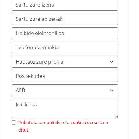
Pribatutasun politika eta cookieak onartzen
ditut