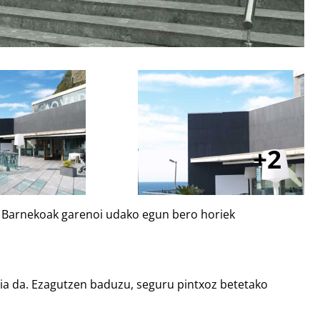
2
u. Barnekoak garenoi udako egun bero horiek
tia da. Ezagutzen baduzu, seguru pintxoz betetako