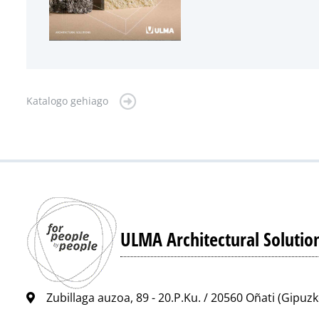
Katalogo gehiago
ULMA Architectural Solutio
Zubillaga auzoa, 89 - 20.P.Ku. / 20560 Oñati (Gipuz