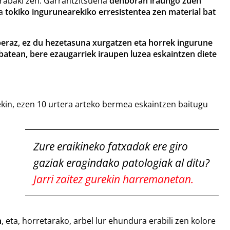
erabaki zen. Garrantzitsuena
denboran iraungo zuen
ua
tokiko ingurunearekiko erresistentea zen material bat
 beraz, ez du hezetasuna xurgatzen eta horrek ingurune
batean, bere ezaugarriek iraupen luzea eskaintzen diete
kin, ezen 10 urtera arteko bermea eskaintzen baitugu
Zure eraikineko fatxadak ere giro
gaziak eragindako patologiak al ditu?
Jarri zaitez gurekin harremanetan.
n
, eta, horretarako, arbel lur ehundura erabili zen kolore