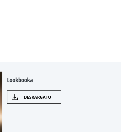
Lookbooka
DESKARGATU