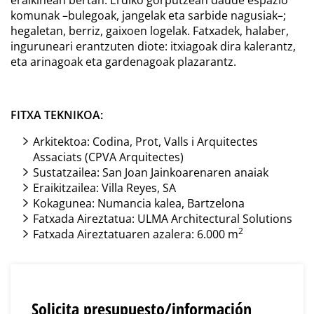
eraikinean bertan. Erdiko gorputzean daude espazio
komunak –bulegoak, jangelak eta sarbide nagusiak–;
hegaletan, berriz, gaixoen logelak. Fatxadek, halaber,
inguruneari erantzuten diote: itxiagoak dira kalerantz,
eta arinagoak eta gardenagoak plazarantz.
FITXA TEKNIKOA:
Arkitektoa: Codina, Prot, Valls i Arquitectes
Assaciats (CPVA Arquitectes)
Sustatzailea: San Joan Jainkoarenaren anaiak
Eraikitzailea: Villa Reyes, SA
Kokagunea: Numancia kalea, Bartzelona
Fatxada Aireztatua: ULMA Architectural Solutions
2
Fatxada Aireztatuaren azalera: 6.000 m
Solicita presupuesto/información