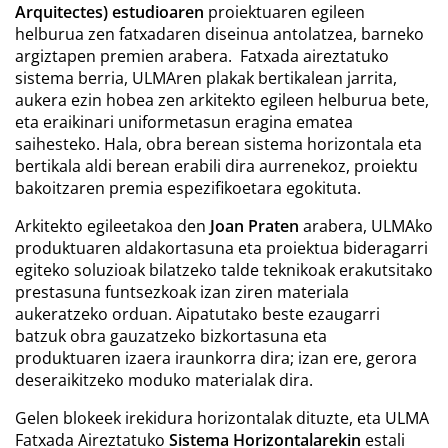
Arquitectes) estudioaren
proiektuaren egileen
helburua zen fatxadaren diseinua antolatzea, barneko
argiztapen premien arabera. Fatxada aireztatuko
sistema berria, ULMAren plakak bertikalean jarrita,
aukera ezin hobea zen arkitekto egileen helburua bete,
eta eraikinari uniformetasun eragina ematea
saihesteko. Hala, obra berean sistema horizontala eta
bertikala aldi berean erabili dira aurrenekoz, proiektu
bakoitzaren premia espezifikoetara egokituta.
Arkitekto egileetakoa den
Joan Praten
arabera, ULMAko
produktuaren aldakortasuna eta proiektua bideragarri
egiteko soluzioak bilatzeko talde teknikoak erakutsitako
prestasuna funtsezkoak izan ziren materiala
aukeratzeko orduan. Aipatutako beste ezaugarri
batzuk obra gauzatzeko bizkortasuna eta
produktuaren izaera iraunkorra dira; izan ere, gerora
deseraikitzeko moduko materialak dira.
Gelen blokeek irekidura horizontalak dituzte, eta ULMA
Fatxada Aireztatuko
Sistema Horizontalarekin
estali