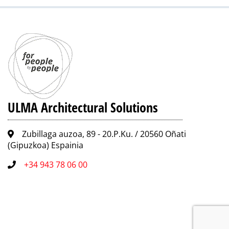
ULMA Architectural Solutions
Zubillaga auzoa, 89 - 20.P.Ku. / 20560 Oñati
(Gipuzkoa) Espainia
+34 943 78 06 00