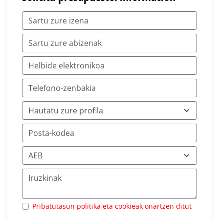
Pribatutasun politika eta cookieak onartzen ditut