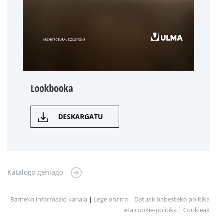
Lookbooka
DESKARGATU
Katalogo gehiago
Barneko informazio kanala
|
Lege oharra
|
Datuak babesteko politika
eta cookie-politika
|
Cookieak