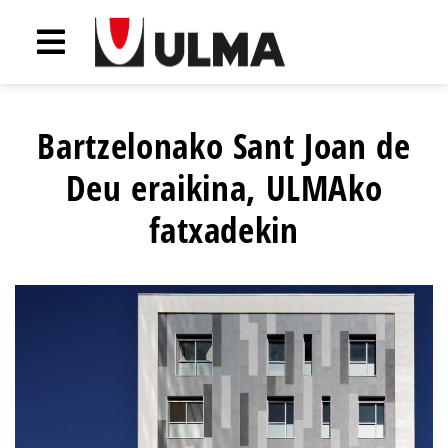
Bartzelonako Sant Joan de
Deu eraikina, ULMAko
fatxadekin