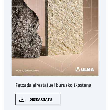
Fatxada aireztatuei buruzko txostena
DESKARGATU