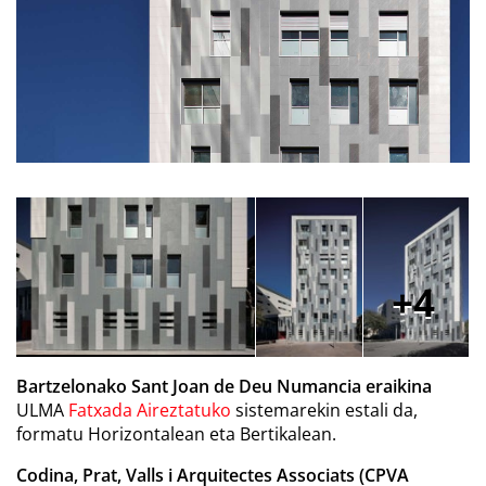
4
Bartzelonako Sant Joan de Deu Numancia eraikina
ULMA
Fatxada Aireztatuko
sistemarekin estali da,
formatu Horizontalean eta Bertikalean.
Codina, Prat, Valls i Arquitectes Associats (CPVA