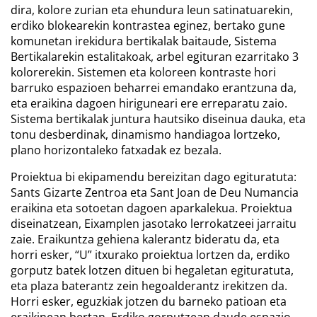
dira, kolore zurian eta ehundura leun satinatuarekin,
erdiko blokearekin kontrastea eginez, bertako gune
komunetan irekidura bertikalak baitaude, Sistema
Bertikalarekin estalitakoak, arbel egituran ezarritako 3
kolorerekin. Sistemen eta koloreen kontraste hori
barruko espazioen beharrei emandako erantzuna da,
eta eraikina dagoen hiriguneari ere erreparatu zaio.
Sistema bertikalak juntura hautsiko diseinua dauka, eta
tonu desberdinak, dinamismo handiagoa lortzeko,
plano horizontaleko fatxadak ez bezala.
Proiektua bi ekipamendu bereizitan dago egituratuta:
Sants Gizarte Zentroa eta Sant Joan de Deu Numancia
eraikina eta sotoetan dagoen aparkalekua. Proiektua
diseinatzean, Eixamplen jasotako lerrokatzeei jarraitu
zaie. Eraikuntza gehiena kalerantz bideratu da, eta
horri esker, “U” itxurako proiektua lortzen da, erdiko
gorputz batek lotzen dituen bi hegaletan egituratuta,
eta plaza baterantz zein hegoalderantz irekitzen da.
Horri esker, eguzkiak jotzen du barneko patioan eta