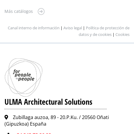
Más catálogos
Canal interno de información
|
Aviso legal
|
Política de protección de
datos y de cookies
|
Cookies
ULMA Architectural Solutions
Zubillaga auzoa, 89 - 20.P.Ku. / 20560 Oñati
(Gipuzkoa) España