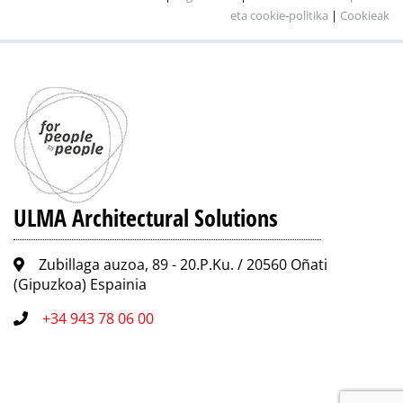
eta cookie-politika
|
Cookieak
ULMA Architectural Solutions
Zubillaga auzoa, 89 - 20.P.Ku. / 20560 Oñati
(Gipuzkoa) Espainia
+34 943 78 06 00