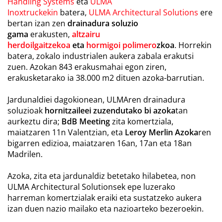
Handling Systems
eta
ULMA
Inoxtruckekin
batera,
ULMA Architectural Solutions
ere
bertan izan zen
drainadura soluzio
gama
erakusten,
altzairu
herdoilgaitzekoa
eta
hormigoi polimero
zkoa
. Horrekin
batera, zokalo industrialen aukera zabala erakutsi
zuen. Azokan 843 erakusmahai egon ziren,
erakusketarako ia 38.000 m2 dituen azoka-barrutian.
Jardunaldiei dagokionean, ULMAren drainadura
soluzioak
hornitzaileei zuzendutako bi azoka
tan
aurkeztu dira;
BdB Meeting
zita komertziala,
maiatzaren 11n Valentzian, eta
Leroy Merlin Azoka
ren
bigarren edizioa, maiatzaren 16an, 17an eta 18an
Madrilen.
Azoka, zita eta jardunaldiz betetako hilabetea, non
ULMA Architectural Solutionsek epe luzerako
harreman komertzialak eraiki eta sustatzeko aukera
izan duen nazio mailako eta nazioarteko bezeroekin.