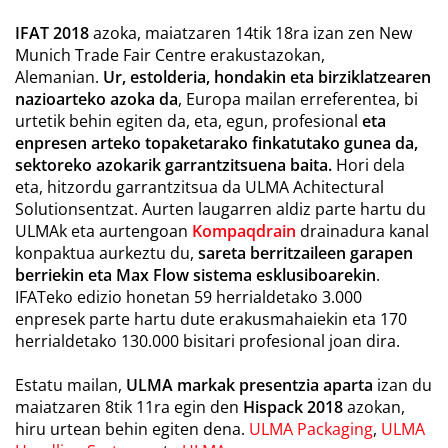
IFAT 2018
azoka, maiatzaren 14tik 18ra izan zen New
Munich Trade Fair Centre erakustazokan,
Alemanian.
Ur, estolderia, hondakin eta birziklatzearen
nazioarteko azoka da
, Europa mailan erreferentea, bi
urtetik behin egiten da, eta, egun, profesional
eta
enpresen arteko topaketarako finkatutako gunea da,
sektoreko azokarik garrantzitsuena baita.
Hori dela
eta, hitzordu garrantzitsua da ULMA Achitectural
Solutionsentzat. Aurten laugarren aldiz parte hartu du
ULMAk eta aurtengoan
Kompaqdrain
drainadura kanal
konpaktua aurkeztu du,
sareta berritzaileen garapen
berriekin eta
Max Flow sistema esklusiboarekin
.
IFATeko edizio honetan 59 herrialdetako 3.000
enpresek parte hartu dute erakusmahaiekin eta 170
herrialdetako 130.000 bisitari profesional joan dira.
Estatu mailan,
ULMA markak presentzia aparta
izan du
maiatzaren 8tik 11ra egin den
Hispack 2018
azokan,
hiru urtean behin egiten dena.
ULMA Packaging
,
ULMA