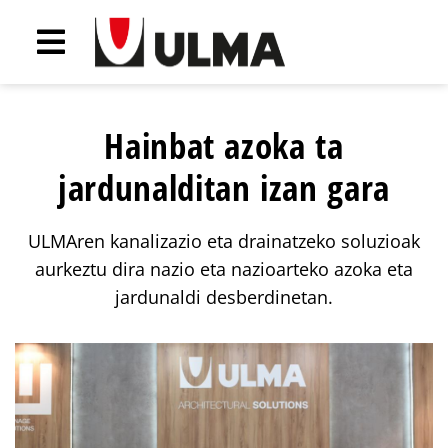
Hainbat azoka ta
jardunalditan izan gara
ULMAren kanalizazio eta drainatzeko soluzioak
aurkeztu dira nazio eta nazioarteko azoka eta
jardunaldi desberdinetan.