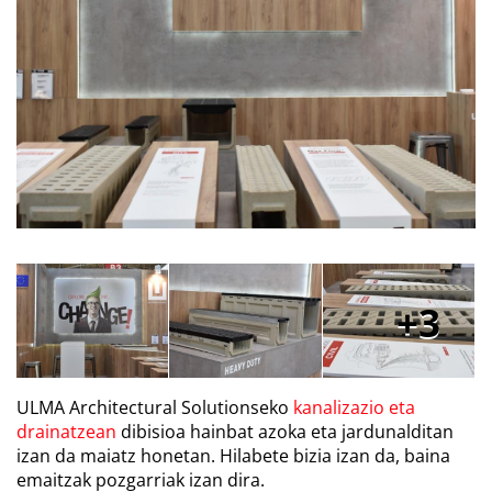
3
ULMA Architectural Solutionseko
kanalizazio eta
drainatzean
dibisioa hainbat azoka eta jardunalditan
izan da maiatz honetan. Hilabete bizia izan da, baina
emaitzak pozgarriak izan dira.