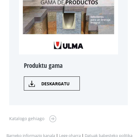
Produktu gama
DESKARGATU
Katalogo gehiago
Barneko informazio kanala
|
Lege oharra
|
Datuak babesteko politika