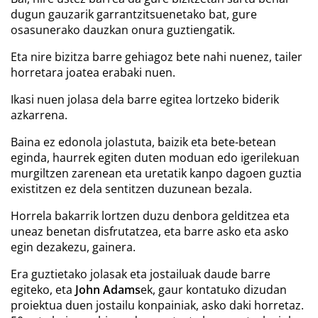
dugun gauzarik garrantzitsuenetako bat, gure
osasunerako dauzkan onura guztiengatik.
Eta nire bizitza barre gehiagoz bete nahi nuenez, tailer
horretara joatea erabaki nuen.
Ikasi nuen jolasa dela barre egitea lortzeko biderik
azkarrena.
Baina ez edonola jolastuta, baizik eta bete-betean
eginda, haurrek egiten duten moduan edo igerilekuan
murgiltzen zarenean eta uretatik kanpo dagoen guztia
existitzen ez dela sentitzen duzunean bezala.
Horrela bakarrik lortzen duzu denbora gelditzea eta
uneaz benetan disfrutatzea, eta barre asko eta asko
egin dezakezu, gainera.
Era guztietako jolasak eta jostailuak daude barre
egiteko, eta
John Adams
ek, gaur kontatuko dizudan
proiektua duen jostailu konpainiak, asko daki horretaz.