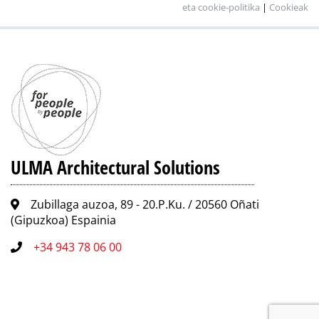
eta cookie-politika
|
Cookieak
ULMA Architectural Solutions
Zubillaga auzoa, 89 - 20.P.Ku. / 20560 Oñati
(Gipuzkoa) Espainia
+34 943 78 06 00