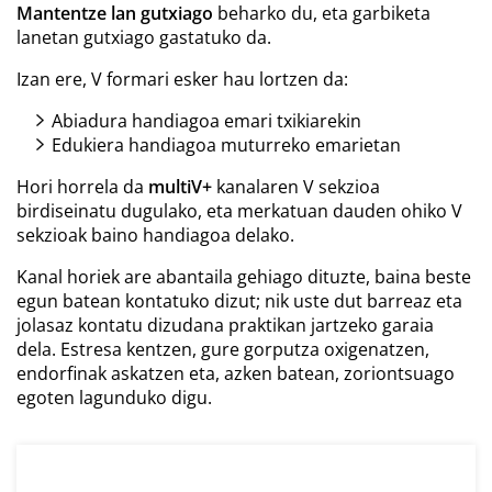
Mantentze lan gutxiago
beharko du, eta garbiketa
lanetan gutxiago gastatuko da.
Izan ere, V formari esker hau lortzen da:
Abiadura handiagoa emari txikiarekin
Edukiera handiagoa muturreko emarietan
Hori horrela da
multiV+
kanalaren V sekzioa
birdiseinatu dugulako, eta merkatuan dauden ohiko V
sekzioak baino handiagoa delako.
Kanal horiek are abantaila gehiago dituzte, baina
beste
egun batean
kontatuko dizut; nik uste dut barreaz eta
jolasaz kontatu dizudana praktikan jartzeko garaia
dela. Estresa kentzen, gure gorputza oxigenatzen,
endorfinak askatzen eta, azken batean, zoriontsuago
egoten lagunduko digu.