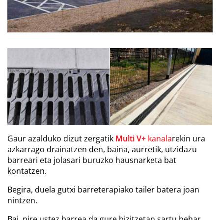
Gaur azalduko dizut zergatik
Multi V+
kanala
rekin ura
azkarrago drainatzen den, baina, aurretik, utzidazu
barreari eta jolasari buruzko hausnarketa bat
kontatzen.
Begira, duela gutxi barreterapiako tailer batera joan
nintzen.
Bai, nire ustez barrea da gure bizitzetan sartu behar