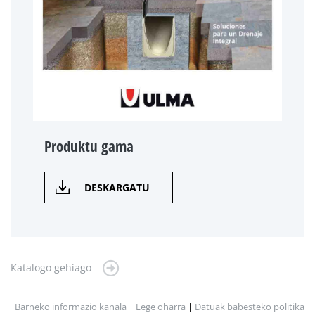
Produktu gama
DESKARGATU
Katalogo gehiago
Barneko informazio kanala
|
Lege oharra
|
Datuak babesteko politika