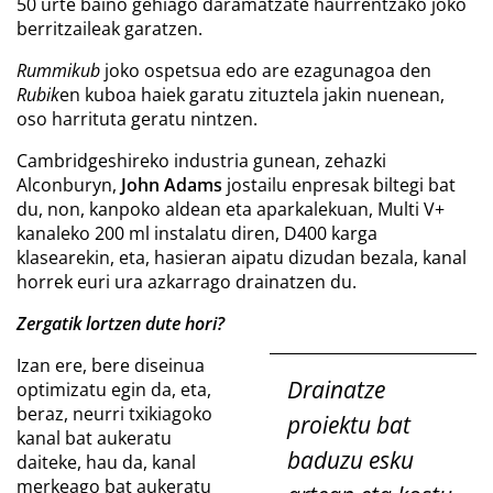
50 urte baino gehiago daramatzate haurrentzako joko
berritzaileak garatzen.
Rummikub
joko ospetsua edo are ezagunagoa den
Rubik
en kuboa haiek garatu zituztela jakin nuenean,
oso harrituta geratu nintzen.
Cambridgeshireko industria gunean, zehazki
Alconburyn,
John Adams
jostailu enpresak biltegi bat
du, non, kanpoko aldean eta aparkalekuan, Multi V+
kanaleko 200 ml instalatu diren, D400 karga
klasearekin, eta, hasieran aipatu dizudan bezala, kanal
horrek euri ura azkarrago drainatzen du.
Zergatik lortzen dute hori?
Izan ere, bere diseinua
Drainatze
optimizatu egin da, eta,
beraz, neurri txikiagoko
proiektu bat
kanal bat aukeratu
baduzu esku
daiteke, hau da, kanal
merkeago bat aukeratu