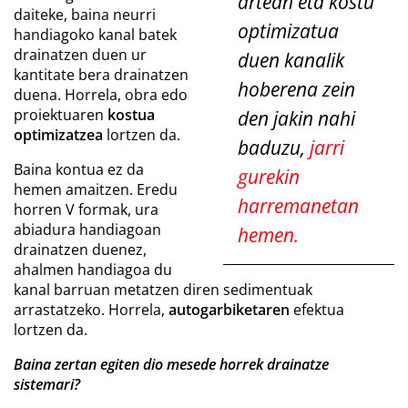
artean eta kostu
daiteke, baina neurri
optimizatua
handiagoko kanal batek
drainatzen duen ur
duen kanalik
kantitate bera drainatzen
hoberena zein
duena. Horrela, obra edo
proiektuaren
kostua
den jakin nahi
optimizatzea
lortzen da.
baduzu,
jarri
Baina kontua ez da
gurekin
hemen amaitzen. Eredu
harremanetan
horren V formak, ura
abiadura handiagoan
hemen
.
drainatzen duenez,
ahalmen handiagoa du
kanal barruan metatzen diren sedimentuak
arrastatzeko. Horrela,
autogarbiketaren
efektua
lortzen da.
Baina zertan egiten dio mesede horrek drainatze
sistemari?