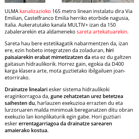
ULMA
kanalizazioko
165 metro linean instalatu dira Via
Emilian, Castelfranco Emilia herriko etorbide nagusia,
Italia. Aukeratutako kanala MULTIV+ izan da 150
zabalerarekin eta aldameneko
sareta artekatuarekin
.
Sareta hau bere estetikagatik nabarmentzen da, izan
ere, ezin hobeto integratzen da zoladuran,
hiri
paisaiarekin erabat mimetizatzen da
eta ez du galtzen
gaitasun hidraulikorik. Horrez gain, egokia da D400
karga klasera arte, mota guztietako ibilgailuen joan-
etorrirako.
Drainatze linealari
esker sistema hidraulikoki
eraginkorragoa da,
gune zehatzetan urez betetzea
saihesten du
, harlauzen exekuzioa errazten du eta
lurzoruaren malda minimoak bereganatzen ditu obran
exekuzio lan konplikaturik egin gabe. Hori guztiari
esker
errentagarriagoa da drainatze sarearen
amaierako kostua.