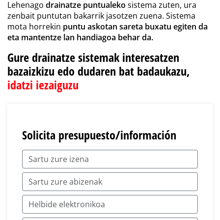
Lehenago
drainatze puntualeko
sistema zuten, ura
zenbait puntutan bakarrik jasotzen zuena. Sistema
mota horrekin
puntu askotan sareta buxatu egiten da
eta mantentze lan handiagoa behar da.
Gure drainatze sistemak interesatzen
bazaizkizu edo dudaren bat badaukazu,
idatzi iezaiguzu
Solicita presupuesto/información