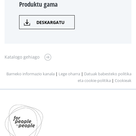
Produktu gama
DESKARGATU
Katalogo gehiago
Barneko informazio kanala
|
Lege oharra
|
Datuak babesteko politika
eta cookie-politika
|
Cookieak