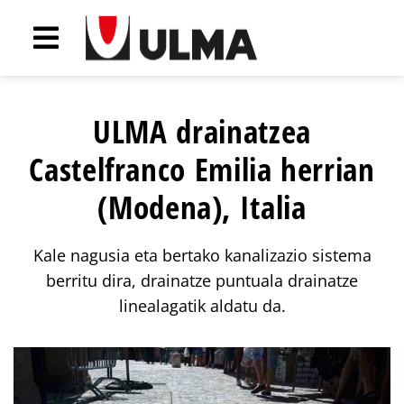
ULMA drainatzea
Castelfranco Emilia herrian
(Modena), Italia
Kale nagusia eta bertako kanalizazio sistema
berritu dira, drainatze puntuala drainatze
linealagatik aldatu da.