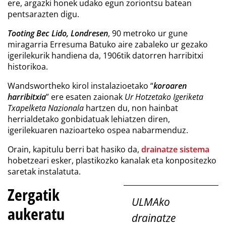
ere, argazki honek udako egun zoriontsu batean
pentsarazten digu.
Tooting Bec Lido, Londresen
, 90 metroko ur gune
miragarria Erresuma Batuko aire zabaleko ur gezako
igerilekurik handiena da, 1906tik datorren harribitxi
historikoa.
Wandswortheko kirol instalazioetako “
koroaren
harribitxia
” ere esaten zaionak
Ur Hotzetako Igeriketa
Txapelketa Nazionala
hartzen du, non hainbat
herrialdetako gonbidatuak lehiatzen diren,
igerilekuaren nazioarteko ospea nabarmenduz.
Orain, kapitulu berri bat hasiko da,
drainatze sistema
hobetzeari esker, plastikozko kanalak eta konpositezko
saretak instalatuta.
Zergatik
ULMAko
aukeratu
drainatze