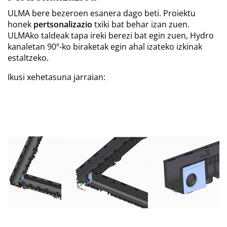
ULMA bere bezeroen esanera dago beti. Proiektu
honek
pertsonalizazio
txiki bat behar izan zuen.
ULMAko taldeak tapa ireki berezi bat egin zuen, Hydro
kanaletan 90º-ko biraketak egin ahal izateko izkinak
estaltzeko.
Ikusi xehetasuna jarraian: