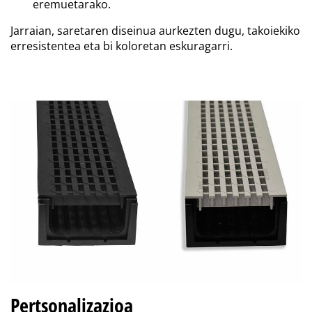
eremuetarako.
Jarraian, saretaren diseinua aurkezten dugu, takoiekiko
erresistentea eta bi koloretan eskuragarri.
Pertsonalizazioa