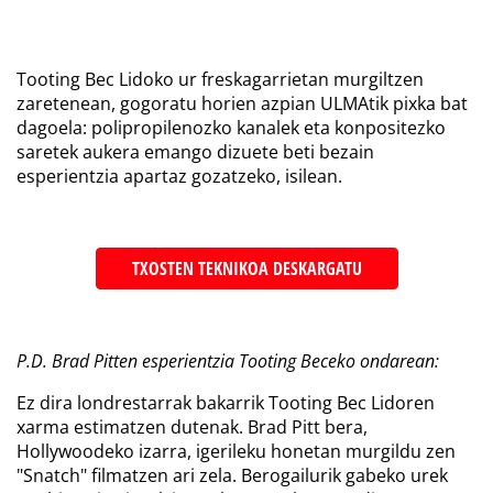
Tooting Bec Lidoko ur freskagarrietan murgiltzen
zaretenean, gogoratu horien azpian ULMAtik pixka bat
dagoela: polipropilenozko kanalek eta konpositezko
saretek aukera emango dizuete beti bezain
esperientzia apartaz gozatzeko, isilean.
TXOSTEN TEKNIKOA DESKARGATU
P.D. Brad Pitten esperientzia Tooting Beceko ondarean:
Ez dira londrestarrak bakarrik Tooting Bec Lidoren
xarma estimatzen dutenak. Brad Pitt bera,
Hollywoodeko izarra, igerileku honetan murgildu zen
"Snatch" filmatzen ari zela. Berogailurik gabeko urek