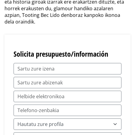
eta historia giroak izarrak ere erakartzen dituzte, eta
horrek erakusten du, glamour handiko azalaren
azpian, Tooting Bec Lido denboraz kanpoko ikonoa
dela oraindik.
Solicita presupuesto/información