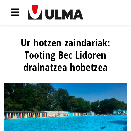
Ur hotzen zaindariak:
Tooting Bec Lidoren
drainatzea hobetzea