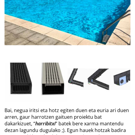
Bai, negua iritsi eta hotz egiten duen eta euria ari duen
arren, gaur harrotzen gaituen proiektu bat
dakarkizuet, “
harribitxi
” batek bere xarma mantendu
dezan lagundu dugulako ;). Egun hauek hotzak badira