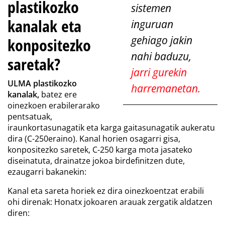
plastikozko
sistemen
kanalak eta
inguruan
gehiago jakin
konpositezko
nahi baduzu,
saretak?
jarri gurekin
ULMA plastikozko
harremanetan.
kanalak,
batez ere
oinezkoen erabilerarako
pentsatuak,
iraunkortasunagatik eta karga gaitasunagatik aukeratu
dira (C-250eraino). Kanal horien osagarri gisa,
konpositezko saretek, C-250 karga mota jasateko
diseinatuta, drainatze jokoa birdefinitzen dute,
ezaugarri bakanekin:
Kanal eta sareta horiek ez dira oinezkoentzat erabili
ohi direnak: Honatx jokoaren arauak zergatik aldatzen
diren: