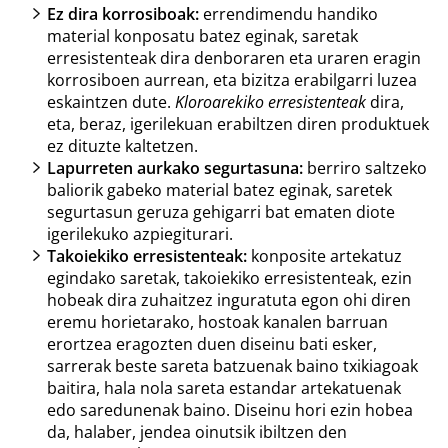
Ez dira korrosiboak:
errendimendu handiko
material konposatu batez eginak, saretak
erresistenteak dira denboraren eta uraren eragin
korrosiboen aurrean, eta bizitza erabilgarri luzea
eskaintzen dute.
Kloroarekiko erresistenteak
dira,
eta, beraz, igerilekuan erabiltzen diren produktuek
ez dituzte kaltetzen.
Lapurreten aurkako segurtasuna:
berriro saltzeko
baliorik gabeko material batez eginak, saretek
segurtasun geruza gehigarri bat ematen diote
igerilekuko azpiegiturari.
Takoiekiko erresistenteak:
konposite artekatuz
egindako saretak, takoiekiko erresistenteak, ezin
hobeak dira zuhaitzez inguratuta egon ohi diren
eremu horietarako, hostoak kanalen barruan
erortzea eragozten duen diseinu bati esker,
sarrerak beste sareta batzuenak baino txikiagoak
baitira, hala nola sareta estandar artekatuenak
edo saredunenak baino. Diseinu hori ezin hobea
da, halaber, jendea oinutsik ibiltzen den