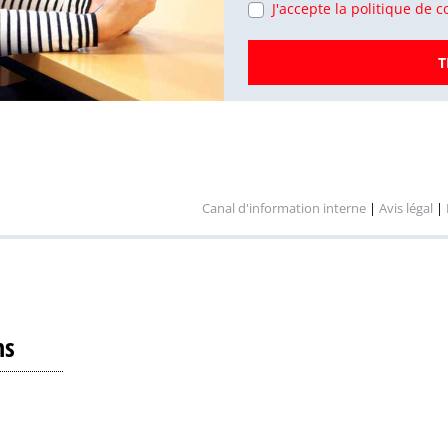
J'accepte la politique de co
T
Canal d'information interne
|
Avis légal
|
ns