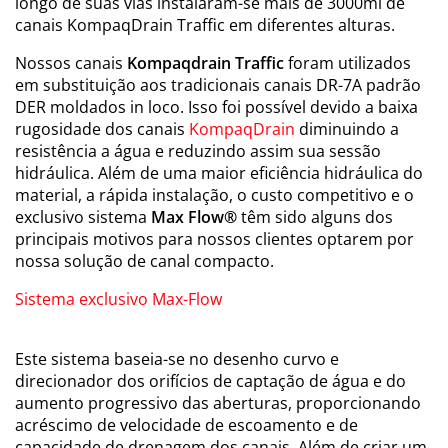
longo de suas vias instalaram-se mais de 3000ml de
canais KompaqDrain Traffic em diferentes alturas.
Nossos canais
Kompaqdrain Traffic
foram utilizados
em substituição aos tradicionais canais DR-7A padrão
DER moldados in loco. Isso foi possível devido a baixa
rugosidade dos canais
KompaqDrain
diminuindo a
resistência a água e reduzindo assim sua sessão
hidráulica. Além de uma maior eficiência hidráulica do
material, a rápida instalação, o custo competitivo e o
exclusivo sistema
Max Flow®
têm sido alguns dos
principais motivos para nossos clientes optarem por
nossa solução de canal compacto.
Sistema exclusivo Max-Flow
Este sistema baseia-se no desenho curvo e
direcionador dos orifícios de captação de água e do
aumento progressivo das aberturas, proporcionando
acréscimo de velocidade de escoamento e de
capacidade de drenagem dos canais. Além de criar um