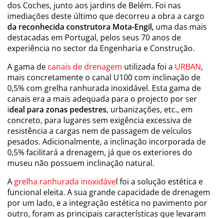
dos Coches, junto aos jardins de Belém. Foi nas
imediações deste último que decorreu a obra a cargo
da reconhecida construtora Mota-Engil,
uma das mais
destacadas em Portugal, pelos seus 70 anos de
experiência no sector da Engenharia e Construção.
A gama de
canais de drenagem
utilizada foi a
URBAN
,
mais concretamente o canal U100 com inclinação de
0,5% com grelha ranhurada inoxidável. Esta gama de
canais era a mais adequada para o projecto por ser
i
deal para zonas pedestres
, urbanizações, etc., em
concreto, para lugares sem exigência excessiva de
resistência a cargas nem de passagem de veículos
pesados. Adicionalmente, a inclinação incorporada de
0,5% facilitará a drenagem, já que os exteriores do
museu não possuem inclinação natural.
A
grelha ranhurada inoxidáve
l foi a solução estética e
funcional eleita. A sua grande capacidade de drenagem
por um lado, e a integração estética no pavimento por
outro, foram as principais características que levaram