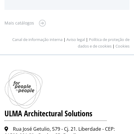
Mais catálogos
Canal de informação interna
|
Aviso legal
|
Política de proteção de
dados e de cookies
|
Cookies
ULMA Architectural Solutions
Rua José Getulio, 579 - Cj. 21. Liberdade - CEP: