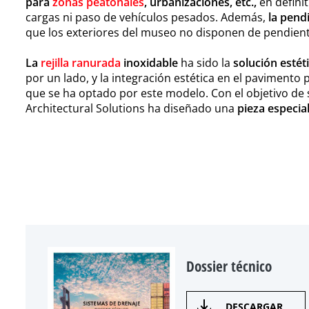
para
zonas peatonales
, urbanizaciones, etc.,
en definit
cargas ni paso de vehículos pesados. Además,
la pend
que los exteriores del museo no disponen de pendient
La
rejilla ranurada
inoxidable
ha sido la
solución estéti
por un lado, y la integración estética en el pavimento p
que se ha optado por este modelo. Con el objetivo de s
Architectural Solutions ha diseñado una
pieza especia
Dossier técnico
DESCARGAR