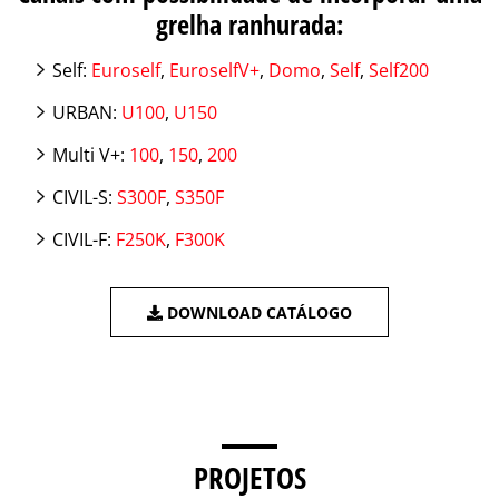
grelha ranhurada:
Self:
Euroself
,
EuroselfV+
,
Domo
,
Self
,
Self200
URBAN:
U100
,
U150
Multi V+:
100
,
150
,
200
CIVIL-S:
S300F
,
S350F
CIVIL-F:
F250K
,
F300K
DOWNLOAD CATÁLOGO
PROJETOS