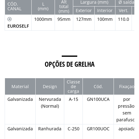
Alt
Largura (mm)
Ø saída 
CÓD.
L
total
CANAL
(mm)
Exterior
Interior
Vert.
Ho
(mm)
1000mm
95mm
127mm
100mm
110.0
EUROSELF
OPÇÕES DE GRELHA
Classe
Material
Design
de
Cód.
Fixaçao
carga
Galvanizada
Nervurada
A-15
GN100UCA
por
(Normal)
pressão,
sem
parafusos
Galvanizada
Ranhurada
C-250
GR100UOC
apoiada