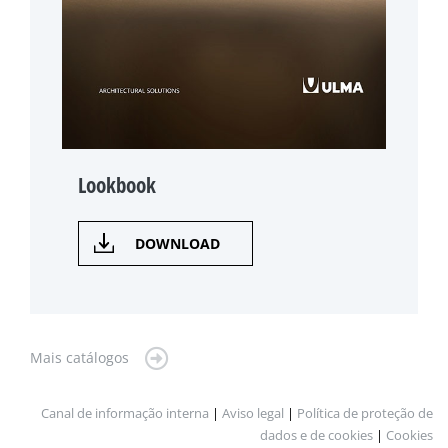
Lookbook
DOWNLOAD
Mais catálogos
Canal de informação interna
|
Aviso legal
|
Política de proteção de
dados e de cookies
|
Cookies