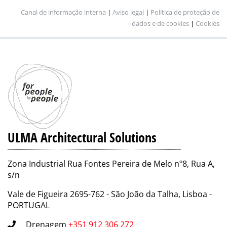
Canal de informação interna
|
Aviso legal
|
Política de proteção de
dados e de cookies
|
Cookies
ULMA Architectural Solutions
Zona Industrial Rua Fontes Pereira de Melo nº8, Rua A,
s/n
Vale de Figueira 2695-762 - São João da Talha, Lisboa -
PORTUGAL
Drenagem
+351 912 306 272