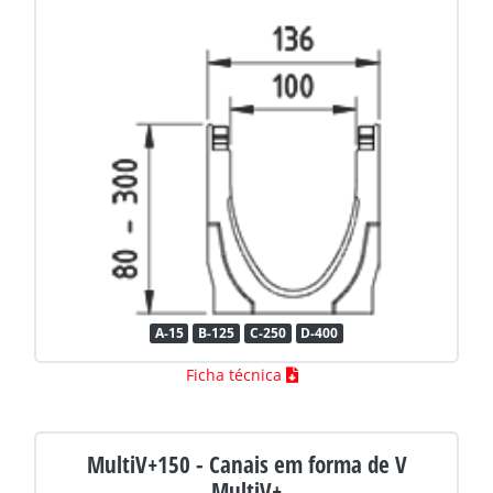
A-15
B-125
C-250
D-400
Ficha técnica
MultiV+150 - Canais em forma de V
MultiV+