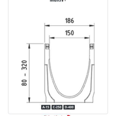
A-15
C-250
D-400