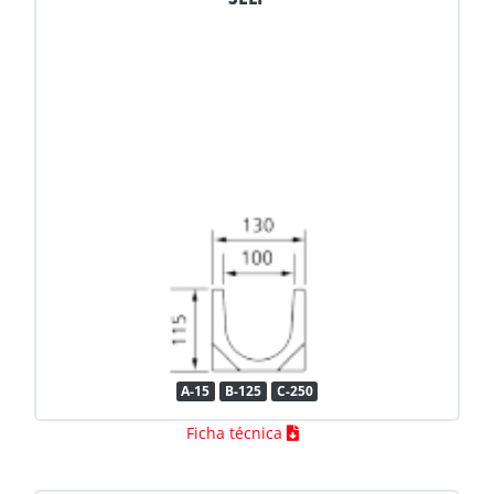
A-15
B-125
C-250
Ficha técnica