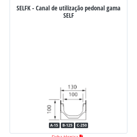
SELFK - Canal de utilização pedonal gama
SELF
A-15
B-125
C-250
Ficha técnica