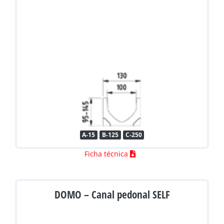
A-15
B-125
C-250
Ficha técnica
DOMO – Canal pedonal SELF