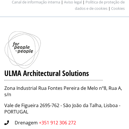
Canal de informação interna
|
Aviso legal
|
Política de proteção de
dados e de cookies
|
Cookies
ULMA Architectural Solutions
Zona Industrial Rua Fontes Pereira de Melo nº8, Rua A,
s/n
Vale de Figueira 2695-762 - São João da Talha, Lisboa -
PORTUGAL
Drenagem
+351 912 306 272