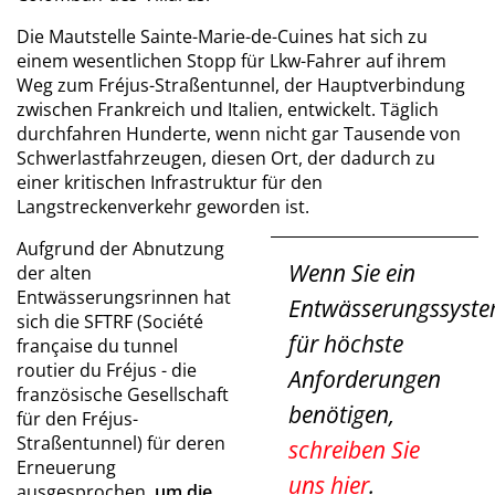
Die Mautstelle Sainte-Marie-de-Cuines hat sich zu
einem wesentlichen Stopp für Lkw-Fahrer auf ihrem
Weg zum Fréjus-Straßentunnel, der Hauptverbindung
zwischen Frankreich und Italien, entwickelt. Täglich
durchfahren Hunderte, wenn nicht gar Tausende von
Schwerlastfahrzeugen, diesen Ort, der dadurch zu
einer kritischen Infrastruktur für den
Langstreckenverkehr geworden ist.
Aufgrund der Abnutzung
Wenn Sie ein
der alten
Entwässerungsrinnen hat
Entwässerungssyst
sich die SFTRF (Société
für höchste
française du tunnel
routier du Fréjus - die
Anforderungen
französische Gesellschaft
benötigen,
für den Fréjus-
Straßentunnel) für deren
schreiben Sie
Erneuerung
uns hier
.
ausgesprochen,
um die