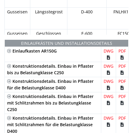
Gusseisen
Längsstegrost
D-400
FNLHX15
R150G20R
1000mm
270mm
186mm
150mm
R150G30R
1000mm
320mm
186mm
150mm
Gusseisen
Geschlossen
E-600
FC150
EINLAUFKÄSTEN UND INSTALLATIONSDETAILS
500mm
170mm
186mm
150mm
R150G00RM
Einlaufkasten AR150G
DWG
PDF
Verzinkter
Schlitzrahmen
A-15
GRL150ROD
500mm
220mm
186mm
150mm
Stahl
R150G10RM
Konstruktionsdetails. Einbau in Pflaster
DWG
PDF
Verzinkter
Stöckel Schutz
C-250
GEHX15
bis zu Belastungklasse C250
R150FH8
1000mm
80mm
186mm
150mm
Stahl
Maschenrost
Konstruktionsdetails. Einbau in Pflaster
DWG
PDF
Verzinkter
Schlitzrahmen
D-400
GRL15
für die Belastungklasse D400
R150FH12
1000mm
120mm
186mm
150mm
Stahl
Konstruktionsdetails. Einbau in Pflaster
DWG
PDF
Verzinkter
Schlitzrahmen
D-400
GRL150R
mit Schlitzrahmen bis zu Belastungklasse
R150F00R
1000mm
170mm
186mm
150mm
Stahl
C250
Verzinkter
Revisionöffnung
D-400
GRL150
Konstruktionsdetails. Einbau in Pflaster
DWG
PDF
R150F10R
1000mm
220mm
186mm
150mm
Stahl
mit Schlitzrahmen für die Belastungklasse
Verzinkter
Revisionöffnung
D-400
GRL150
D400