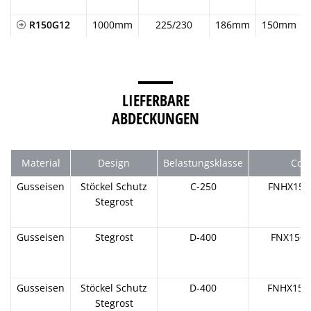
R150G12
1000mm
225/230
186mm
150mm
R150G13
1000mm
230/235
186mm
150mm
R150G14
1000mm
235/240
186mm
150mm
LIEFERBARE
ABDECKUNGEN
R150G15
1000mm
240/245
186mm
150mm
Material
Design
Belastungsklasse
Cod
R150G16
1000mm
245/250
186mm
150mm
Gusseisen
Stöckel Schutz
C-250
FNHX15
R150G17
1000mm
Stegrost
250/255
186mm
150mm
Gusseisen
R150G18
1000mm
Stegrost
255/260
D-400
186mm
150mm
FNX150
R150G19
1000mm
260/265
186mm
150mm
Gusseisen
Stöckel Schutz
D-400
FNHX15
Stegrost
R150G20
1000mm
265/270
186mm
150mm