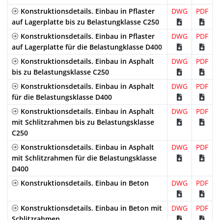
R150F11
1000mm
220/225
186mm
150mm
Stahl
Konstruktionsdetails. Einbau in Pflaster
DWG
PDF
Verzinkter
Revisionöffnung
D-400
GRL150RO
auf Lagerplatte bis zu Belastungklasse C250
R150F12
1000mm
225/230
186mm
150mm
Stahl
Konstruktionsdetails. Einbau in Pflaster
DWG
PDF
Verzinkter
Schlitzrahmen
D-400
GRL150R
auf Lagerplatte für die Belastungklasse D400
R150F13
1000mm
230/235
186mm
150mm
Stahl
Konstruktionsdetails. Einbau in Asphalt
DWG
PDF
Verzinkter
Schlitzrahmen
D-400
GRL150R
bis zu Belastungsklasse C250
R150F14
1000mm
235/240
186mm
150mm
Stahl
Konstruktionsdetails. Einbau in Asphalt
DWG
PDF
Verzinkter
Schlitzrahmen
D-400
GRL150ROD
für die Belastungsklasse D400
R150F15
1000mm
240/245
186mm
150mm
Stahl
Konstruktionsdetails. Einbau in Asphalt
DWG
PDF
mit Schlitzrahmen bis zu Belastungsklasse
R150F16
1000mm
245/250
186mm
150mm
C250
Konstruktionsdetails. Einbau in Asphalt
DWG
PDF
R150F17
1000mm
250/255
186mm
150mm
mit Schlitzrahmen für die Belastungsklasse
D400
R150F18
1000mm
255/260
186mm
150mm
Konstruktionsdetails. Einbau in Beton
DWG
PDF
R150F19
1000mm
260/265
186mm
150mm
Konstruktionsdetails. Einbau in Beton mit
DWG
PDF
Schlitzrahmen