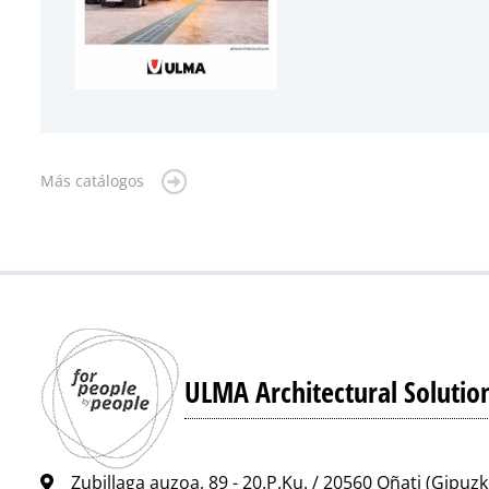
Más catálogos
ULMA Architectural Solutio
Zubillaga auzoa, 89 - 20.P.Ku. / 20560 Oñati (Gipuz