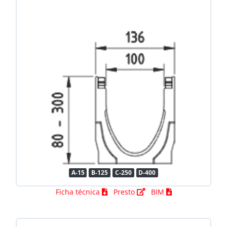
A-15
B-125
C-250
D-400
Ficha técnica
Presto
BIM