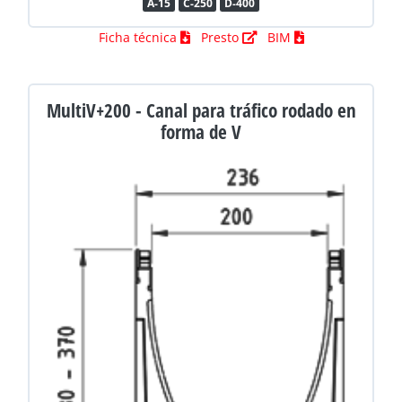
A-15
C-250
D-400
Ficha técnica
Presto
BIM
MultiV+200 - Canal para tráfico rodado en
forma de V