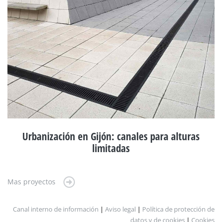
Urbanización en Gijón: canales para alturas
limitadas
Mas proyectos
Canal interno de información
|
Aviso legal
|
Política de protección de
datos y de cookies
|
Cookies