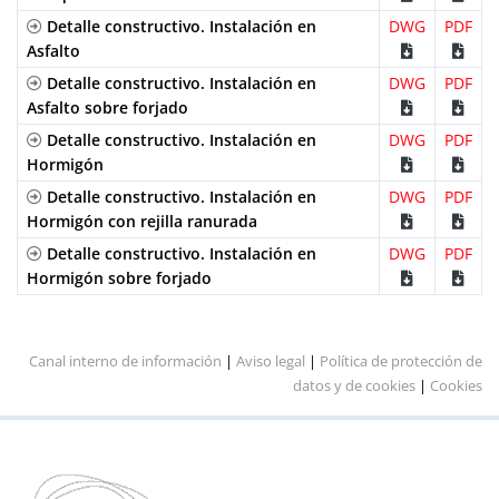
Detalle constructivo. Instalación en
DWG
PDF
Acero
Entramada
B-125
GEX100UCB33
median
Asfalto
Galvanizado
Normal
2
cancel
Detalle constructivo. Instalación en
DWG
PDF
y 2
Asfalto sobre forjado
tornill
Detalle constructivo. Instalación en
DWG
PDF
por M
Hormigón
Acero
Entramada
B-125
GEHX100UCB
median
Detalle constructivo. Instalación en
DWG
PDF
Galvanizado
Antitacón
2
Hormigón con rejilla ranurada
cancel
Detalle constructivo. Instalación en
DWG
PDF
y 2
Hormigón sobre forjado
tornill
por M
Acero
Ranurada
C-250
GR100UOC
Apoya
Galvanizado
Canal interno de información
Simple
|
Aviso legal
|
Política de protección de
datos y de cookies
|
Cookies
Acero
Ranurada
C-250
GDR100UOC
Apoya
Galvanizado
Doble
Acero
Nervada
A-15
IN100UCA
median
Inoxidable
Normal
2