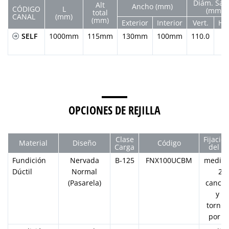
Diám. Sali
Alt
Ancho (mm)
CÓDIGO
L
(mm)
total
CANAL
(mm)
(mm)
Exterior
Interior
Vert.
Hor
SELF
1000mm
115mm
130mm
100mm
110.0
OPCIONES DE REJILLA
Clase
Fijacio
Material
Diseño
Código
Carga
del KI
Fundición
Nervada
B-125
FNX100UCBM
median
Dúctil
Normal
2
(Pasarela)
cancel
y 2
tornill
por M