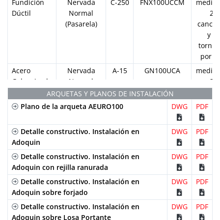
Fundición
Nervada
C-250
FNX100UCCM
median
Dúctil
Normal
2
(Pasarela)
cancel
y 2
tornill
por M
Acero
Nervada
A-15
GN100UCA
median
Galvanizado
Normal
2
(Pasarela)
cancel
ARQUETAS Y PLANOS DE INSTALACIÓN
y 2
Plano de la arqueta AEURO100
DWG
PDF
tornill
por M
Detalle constructivo. Instalación en
DWG
PDF
Acero
Perforada
A-15
GP100UCA
median
Adoquin
Galvanizado
2
Detalle constructivo. Instalación en
DWG
PDF
cancel
Adoquin con rejilla ranurada
y 2
Detalle constructivo. Instalación en
DWG
PDF
tornill
Adoquin sobre forjado
por M
Detalle constructivo. Instalación en
DWG
PDF
Acero
Ranurada
A-15
GR100UOAH25
Apoya
Adoquin sobre Losa Portante
Galvanizado