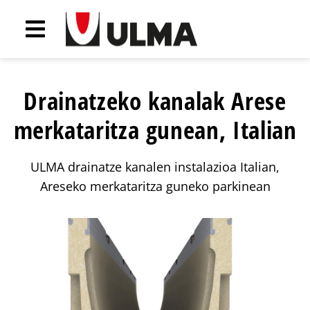
Drainatzeko kanalak Arese
merkataritza gunean, Italian
ULMA drainatze kanalen instalazioa Italian,
Areseko merkataritza guneko parkinean