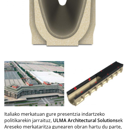
Italiako merkatuan gure presentzia indartzeko
politikarekin jarraituz,
ULMA Architectural Solutions
ek
Areseko merkataritza gunearen obran hartu du parte,