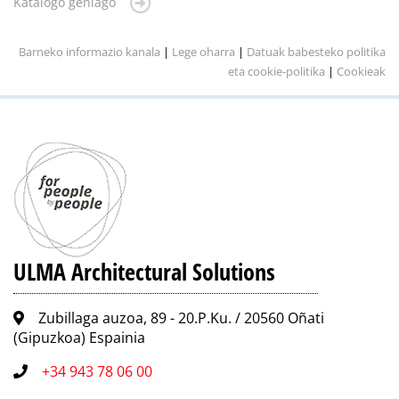
Katalogo gehiago
Barneko informazio kanala
|
Lege oharra
|
Datuak babesteko politika
eta cookie-politika
|
Cookieak
ULMA Architectural Solutions
Zubillaga auzoa, 89 - 20.P.Ku. / 20560 Oñati
(Gipuzkoa) Espainia
+34 943 78 06 00