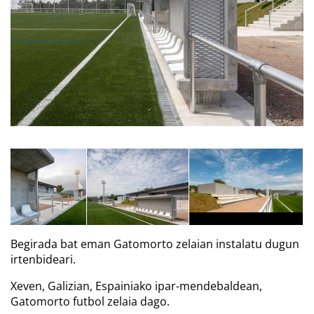
Begirada bat eman Gatomorto zelaian instalatu dugun
irtenbideari.
Xeven, Galizian, Espainiako ipar-mendebaldean,
Gatomorto futbol zelaia dago.