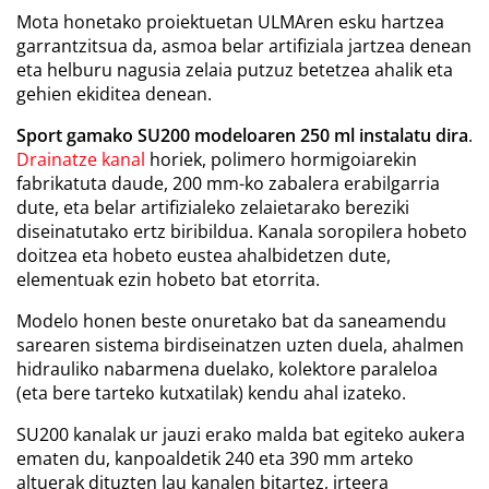
Mota honetako proiektuetan ULMAren esku hartzea
garrantzitsua da, asmoa belar artifiziala jartzea denean
eta helburu nagusia zelaia putzuz betetzea ahalik eta
gehien ekiditea denean.
Sport gamako SU200 modeloaren 250 ml instalatu dira
.
Drainatze kanal
horiek, polimero hormigoiarekin
fabrikatuta daude, 200 mm-ko zabalera erabilgarria
dute, eta belar artifizialeko zelaietarako bereziki
diseinatutako ertz biribildua. Kanala soropilera hobeto
doitzea eta hobeto eustea ahalbidetzen dute,
elementuak ezin hobeto bat etorrita.
Modelo honen beste onuretako bat da saneamendu
sarearen sistema birdiseinatzen uzten duela, ahalmen
hidrauliko nabarmena duelako, kolektore paraleloa
(eta bere tarteko kutxatilak) kendu ahal izateko.
SU200 kanalak ur jauzi erako malda bat egiteko aukera
ematen du, kanpoaldetik 240 eta 390 mm arteko
altuerak dituzten lau kanalen bitartez, irteera