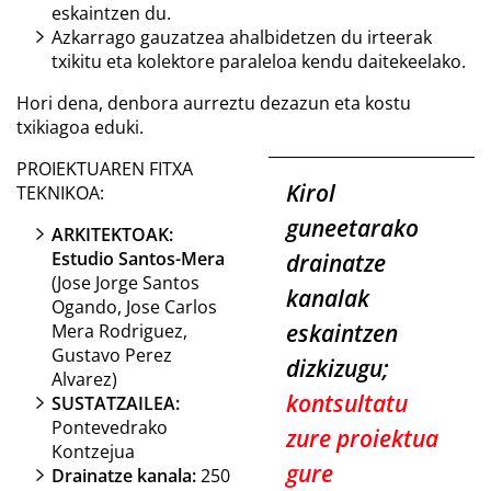
eskaintzen du.
Azkarrago gauzatzea ahalbidetzen du irteerak
txikitu eta kolektore paraleloa kendu daitekeelako.
Hori dena, denbora aurreztu dezazun eta kostu
txikiagoa eduki.
PROIEKTUAREN FITXA
Kirol
TEKNIKOA:
guneetarako
ARKITEKTOAK:
Estudio Santos-Mera
drainatze
(Jose Jorge Santos
kanalak
Ogando, Jose Carlos
eskaintzen
Mera Rodriguez,
Gustavo Perez
dizkizugu;
Alvarez)
kontsultatu
SUSTATZAILEA:
Pontevedrako
zure proiektua
Kontzejua
gure
Drainatze kanala:
250