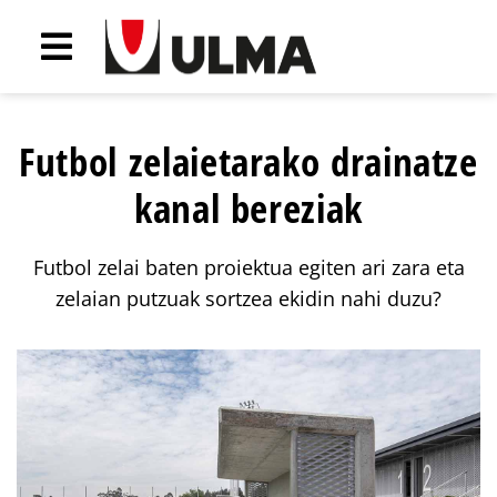
Futbol zelaietarako drainatze
kanal bereziak
Futbol zelai baten proiektua egiten ari zara eta
zelaian putzuak sortzea ekidin nahi duzu?