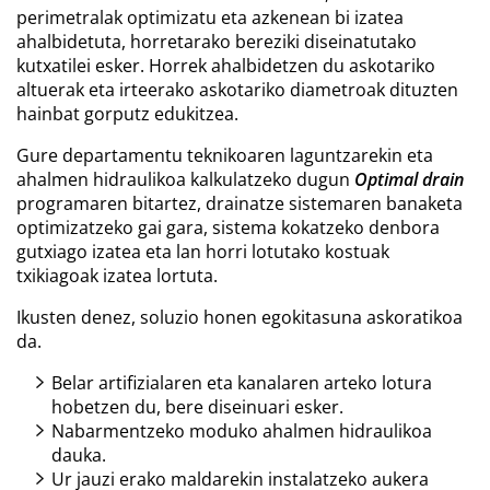
perimetralak optimizatu eta azkenean bi izatea
ahalbidetuta, horretarako bereziki diseinatutako
kutxatilei esker. Horrek ahalbidetzen du askotariko
altuerak eta irteerako askotariko diametroak dituzten
hainbat gorputz edukitzea.
Gure departamentu teknikoaren laguntzarekin eta
ahalmen hidraulikoa kalkulatzeko dugun
Optimal drain
programaren bitartez, drainatze sistemaren banaketa
optimizatzeko gai gara, sistema kokatzeko denbora
gutxiago izatea eta lan horri lotutako kostuak
txikiagoak izatea lortuta.
Ikusten denez, soluzio honen egokitasuna askoratikoa
da.
Belar artifizialaren eta kanalaren arteko lotura
hobetzen du, bere diseinuari esker.
Nabarmentzeko moduko ahalmen hidraulikoa
dauka.
Ur jauzi erako maldarekin instalatzeko aukera