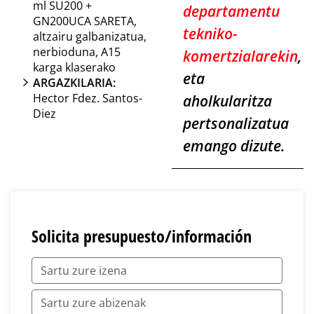
ml SU200 +
departamentu
GN200UCA SARETA,
tekniko-
altzairu galbanizatua,
nerbioduna, A15
komertzialarekin
,
karga klaserako
eta
ARGAZKILARIA:
Hector Fdez. Santos-
aholkularitza
Diez
pertsonalizatua
emango dizute.
Solicita presupuesto/información