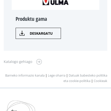
Produktu gama
DESKARGATU
Katalogo gehiago
Barneko informazio kanala
|
Lege oharra
|
Datuak babesteko politika
eta cookie-politika
|
Cookieak