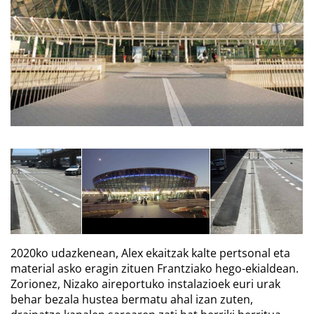
2020ko udazkenean, Alex ekaitzak kalte pertsonal eta
material asko eragin zituen Frantziako hego-ekialdean.
Zorionez, Nizako aireportuko instalazioek euri urak
behar bezala hustea bermatu ahal izan zuten,