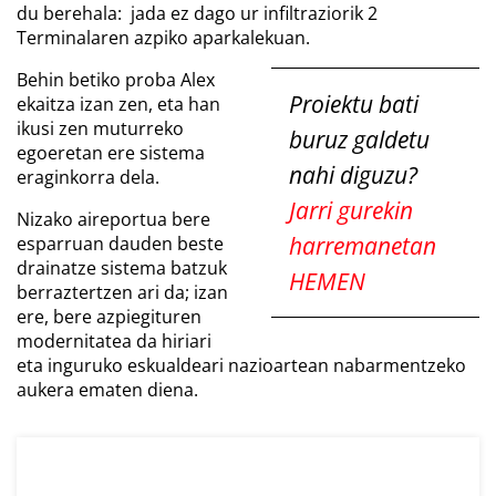
du berehala: jada ez dago ur infiltraziorik 2
Terminalaren azpiko aparkalekuan.
Behin betiko proba Alex
Proiektu bati
ekaitza izan zen, eta han
ikusi zen muturreko
buruz galdetu
egoeretan ere sistema
nahi diguzu?
eraginkorra dela.
Jarri gurekin
Nizako aireportua bere
harremanetan
esparruan dauden beste
drainatze sistema batzuk
HEMEN
berraztertzen ari da; izan
ere, bere azpiegituren
modernitatea da hiriari
eta inguruko eskualdeari nazioartean nabarmentzeko
aukera ematen diena.