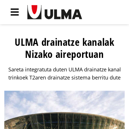
ULMA drainatze kanalak
Nizako aireportuan
Sareta integratuta duten ULMA drainatze kanal
trinkoek T2aren drainatze sistema berritu dute