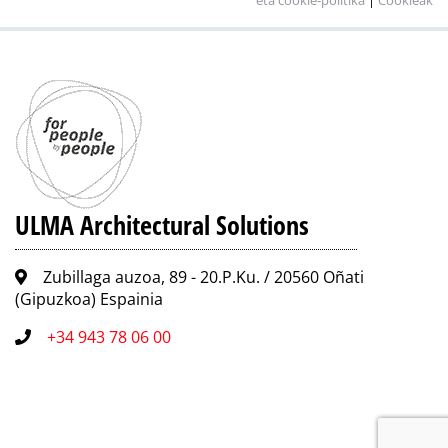
eta cookie-politika
|
Cookieak
ULMA Architectural Solutions
Zubillaga auzoa, 89 - 20.P.Ku. / 20560 Oñati
(Gipuzkoa) Espainia
+34 943 78 06 00