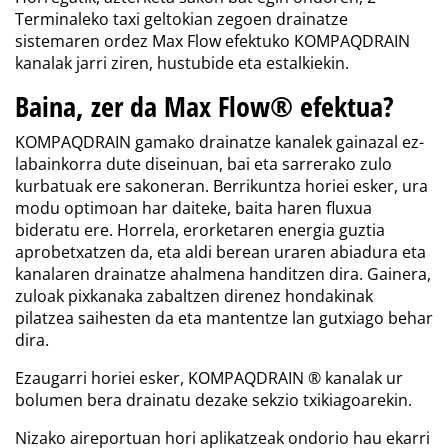
Terminaleko taxi geltokian zegoen drainatze
sistemaren ordez Max Flow efektuko KOMPAQDRAIN
kanalak jarri ziren, hustubide eta estalkiekin.
Baina, zer da Max Flow® efektua?
KOMPAQDRAIN gamako drainatze kanalek gainazal ez-
labainkorra dute diseinuan, bai eta sarrerako zulo
kurbatuak ere sakoneran. Berrikuntza horiei esker, ura
modu optimoan har daiteke, baita haren fluxua
bideratu ere. Horrela, erorketaren energia guztia
aprobetxatzen da, eta aldi berean uraren abiadura eta
kanalaren drainatze ahalmena handitzen dira. Gainera,
zuloak pixkanaka zabaltzen direnez hondakinak
pilatzea saihesten da eta mantentze lan gutxiago behar
dira.
Ezaugarri horiei esker, KOMPAQDRAIN ® kanalak ur
bolumen bera drainatu dezake sekzio txikiagoarekin.
Nizako aireportuan hori aplikatzeak ondorio hau ekarri