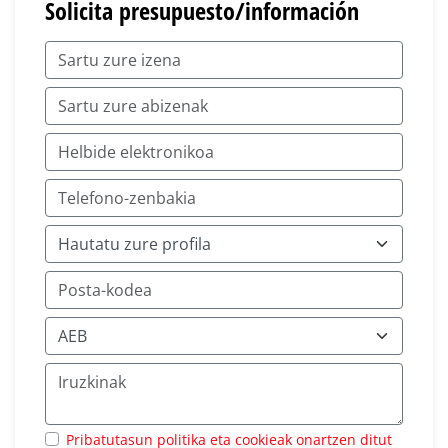
Solicita presupuesto/información
Pribatutasun politika eta cookieak onartzen ditut