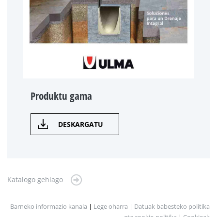
Produktu gama
DESKARGATU
Katalogo gehiago
Barneko informazio kanala
|
Lege oharra
|
Datuak babesteko politika