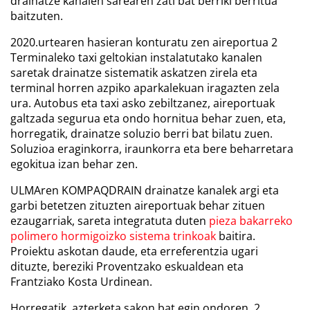
drainatze kanalen sarearen zati bat berriki berritua
baitzuten.
2020.urtearen hasieran konturatu zen aireportua 2
Terminaleko taxi geltokian instalatutako kanalen
saretak drainatze sistematik askatzen zirela eta
terminal horren azpiko aparkalekuan iragazten zela
ura. Autobus eta taxi asko zebiltzanez, aireportuak
galtzada segurua eta ondo hornitua behar zuen, eta,
horregatik, drainatze soluzio berri bat bilatu zuen.
Soluzioa eraginkorra, iraunkorra eta bere beharretara
egokitua izan behar zen.
ULMAren KOMPAQDRAIN drainatze kanalek argi eta
garbi betetzen zituzten aireportuak behar zituen
ezaugarriak, sareta integratuta duten
pieza bakarreko
polimero hormigoizko sistema trinkoak
baitira.
Proiektu askotan daude, eta erreferentzia ugari
dituzte, bereziki Proventzako eskualdean eta
Frantziako Kosta Urdinean.
Horregatik, azterketa sakon bat egin ondoren, 2