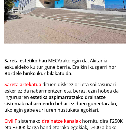
Sareta estetiko hau
MECArako egin da, Akitania
eskualdeko kultur gune berria. Eraikin ikusgarri hori
Bordele hiriko ikur bilakatu da
.
Sareta artekatua
dituen diskreziori eta soiltasunari
esker ez da nabarmentzen eta, beraz, ezin hobea da
inguruaren
estetika azpimarratzeko drainatze
sistemak nabarmendu behar ez duen guneetarako
,
uko egin gabe euri uren hustuketa egokiari.
Civil F
sistemako
drainatze kanalak
hornitu dira F250K
eta F300K karga handietarako egokiak, D400 alboko