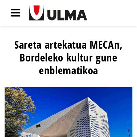
Sareta artekatua MECAn,
Bordeleko kultur gune
enblematikoa