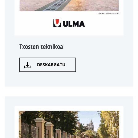
Txosten teknikoa
DESKARGATU