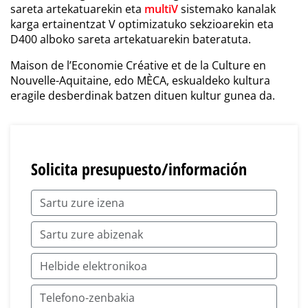
sareta artekatuarekin eta
multiV
sistemako kanalak
karga ertainentzat V optimizatuko sekzioarekin eta
D400 alboko sareta artekatuarekin bateratuta.
Maison de l’Economie Créative et de la Culture en
Nouvelle-Aquitaine, edo MÈCA, eskualdeko kultura
eragile desberdinak batzen dituen kultur gunea da.
Solicita presupuesto/información