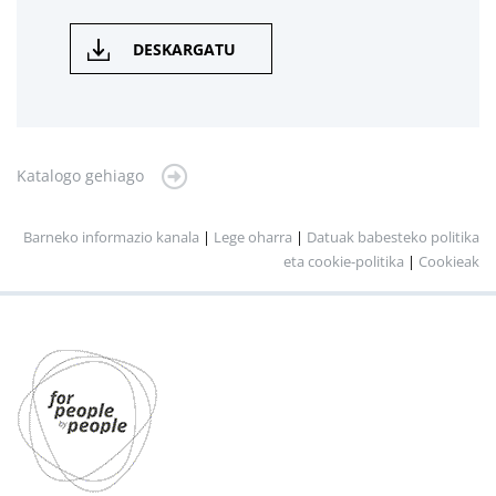
DESKARGATU
Katalogo gehiago
Barneko informazio kanala
|
Lege oharra
|
Datuak babesteko politika
eta cookie-politika
|
Cookieak