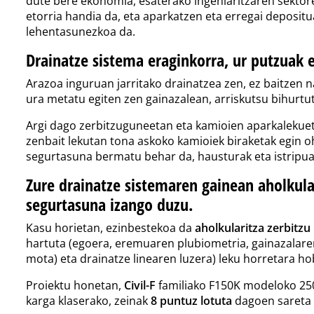
dute bere ekonomia, esaterako ingeniaritzaren sektore
etorria handia da, eta aparkatzen eta erregai deposi
lehentasunezkoa da.
Drainatze sistema eraginkorra, ur putzuak 
Arazoa inguruan jarritako drainatzea zen, ez baitzen 
ura metatu egiten zen gainazalean, arriskutsu bihurtut
Argi dago zerbitzuguneetan eta kamioien aparkalekuetan
zenbait lekutan tona askoko kamioiek biraketak egin oh
segurtasuna bermatu behar da, hausturak eta istripua
Zure drainatze sistemaren gainean aholkula
segurtasuna izango duzu.
Kasu horietan, ezinbestekoa da
aholkularitza zerbitzu
hartuta (egoera, eremuaren plubiometria, gainazalaren
mota) eta drainatze linearen luzera) leku horretara h
Proiektu honetan,
Civil-F
familiako F150K modeloko 25
karga klaserako, zeinak
8 puntuz lotuta
dagoen sareta b