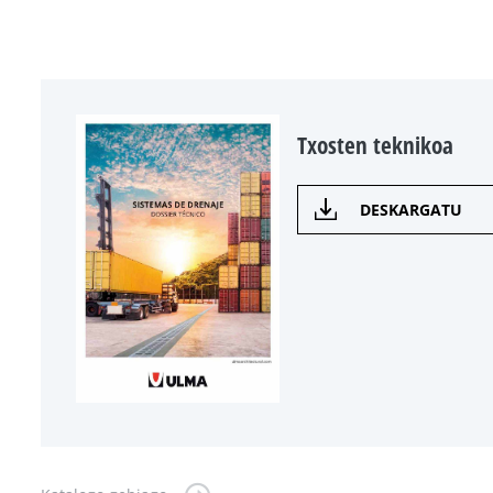
Txosten teknikoa
DESKARGATU