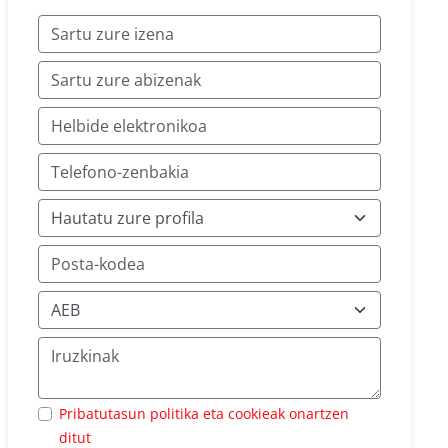
Pribatutasun politika eta cookieak onartzen
ditut