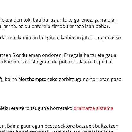
kua den toki bati buruz arituko garenez, garraiolari
 jarrita, ez du batere bizimodu erraza izan behar.
atzen, kamioian lo egiten, kamioian jaten... egun asko
gidatzen 5 ordu eman ondoren. Erregaia hartu eta gaua
 kamioiak irrist egiten du putzuan. Ia-ia istripu bat
"), baina
Northamptoneko
zerbitzugune horretan pasa
kaleku eta zerbitzugune horretako
drainatze sistema
en, baina gaur egun beste sektore batzuek bultzatzen