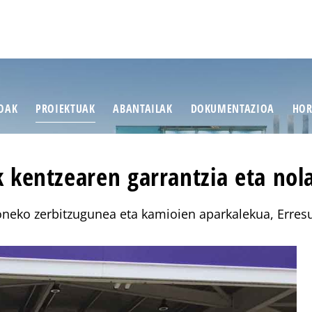
IOAK
PROIEKTUAK
ABANTAILAK
DOKUMENTAZIOA
HOR
 kentzearen garrantzia eta nola
eko zerbitzugunea eta kamioien aparkalekua, Erre