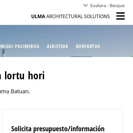
Euskara - Basque
ULMA
ARCHITECTURAL SOLUTIONS
MIGOI POLIMEROA
ALBISTEAK
KONTAKTUA
 lortu hori
suma Batuan.
Solicita presupuesto/información