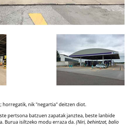
 horregatik, nik "negartia" deitzen diot.
este pertsona batzuen zapatak janztea, beste lanbide
a. Burua isiltzeko modu erraza da.
(Niri, behintzat, balio