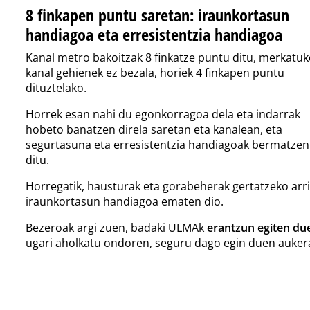
8 finkapen puntu saretan: iraunkortasun
handiagoa eta erresistentzia handiagoa
Kanal metro bakoitzak 8 finkatze puntu ditu, merkatu
kanal gehienek ez bezala, horiek 4 finkapen puntu
dituztelako.
Horrek esan nahi du egonkorragoa dela eta indarrak
hobeto banatzen direla saretan eta kanalean, eta
segurtasuna eta erresistentzia handiagoak bermatzen
ditu.
Horregatik, hausturak eta gorabeherak gertatzeko arri
iraunkortasun handiagoa ematen dio.
Bezeroak argi zuen, badaki ULMAk
erantzun egiten du
ugari aholkatu ondoren, seguru dago egin duen aukera