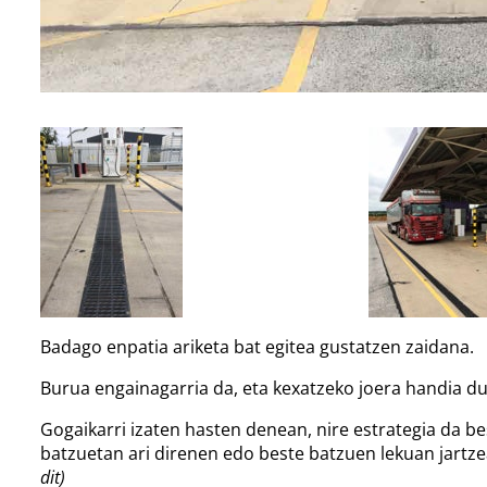
Badago enpatia ariketa bat egitea gustatzen zaidana.
Burua engainagarria da, eta kexatzeko joera handia du;
Gogaikarri izaten hasten denean, nire estrategia da b
batzuetan ari direnen edo beste batzuen lekuan jartze
dit)