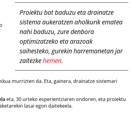
Proiektu bat baduzu eta drainatze
sistema aukeratzen aholkurik ematea
ko
nahi baduzu, zure denbora
optimizatzeko eta arazoak
saihesteko, gurekin harremanetan jar
zaitezke
hemen.
skua murrizten da. Eta, gainera, drainatze sistemari
ela
eta, 30 urteko esperientziaren ondoren, eta proiektu
ketarekin lasai egon daitekeela.