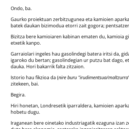
Ondo, ba.
Gaurko proiektuan zerbitzugunea eta kamioien aparkale
batek daukan bizimodua etorri zait gogora; pentsatzen
Bizitza bere kamioiaren kabinan ematen du, kamioia gid
etxetik kanpo.
Garraiolari ingeles hau gasolindegi batera iritsi da, 
igaroko du bertan; gasolindegian ur putzu bat dago, eta
dauka. Hori bakarrik falta zitzaion.
Istorio hau fikzioa da (
nire buru "irudimentsua/maltzurra
zitekeen, bai.
Begira.
Hiri honetan, Londresetik iparraldera, kamioien apar
hobetu dugu.
Iraganean bere oinetako industriagatik ezaguna izan z