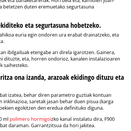
ak eta banaketarenak. Hori dela eta, kamioien joan-
tua betetzen duten eremuetako segurtasuna
ekiditeko eta segurtasuna hobetzeko.
nahikoa euria egin ondoren ura erabat drainatzeko, eta
a.
 ibilgailuak etengabe ari direla igarotzen. Gainera,
i dituzte, eta, horren ondorioz, kanalen instalazioaren
k saihesteko.
ritza ona izanda, arazoak ekidingo dituzu eta
bat izatea, behar diren parametro guztiak kontuan
 inklinazioa, saretak jasan behar duen pisua (karga
obekien egokitzen den eredua definituko diguna.
0 ml
polimero hormigoi
zko kanal instalatu dira, F900
at daraman. Garrantzitsua da hori jakitea.