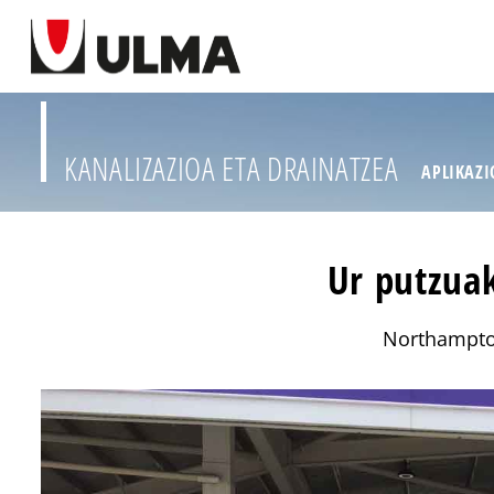
KANALIZAZIOA ETA DRAINATZEA
APLIKAZ
Ur putzuak
Northampton