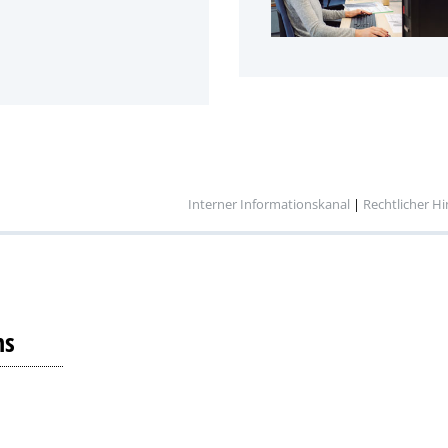
Interner Informationskanal
|
Rechtlicher H
ns