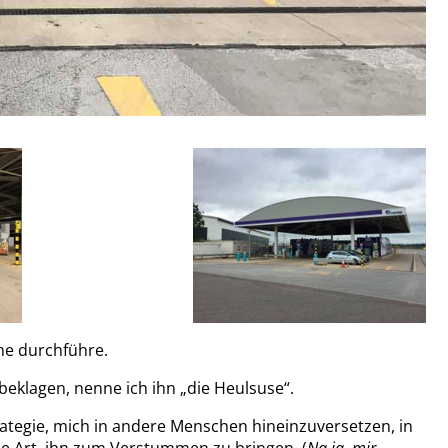
ne durchführe.
 beklagen, nenne ich ihn „die Heulsuse“.
rategie, mich in andere Menschen hineinzuversetzen, in
he Art, ihn zum Verstummen zu bringen. (
Na ja, mir