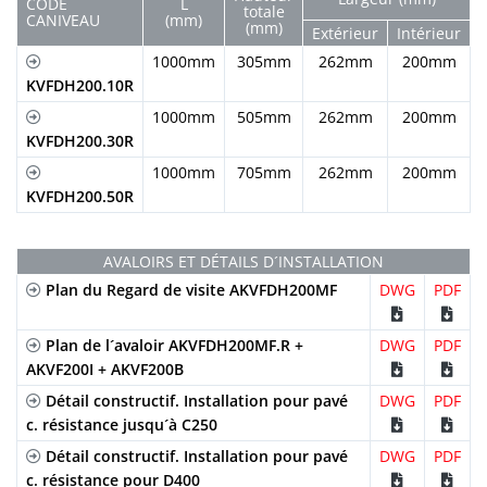
CODE
L
totale
CANIVEAU
(mm)
(mm)
Extérieur
Intérieur
V
1000mm
305mm
262mm
200mm
KVFDH200.10R
1000mm
505mm
262mm
200mm
KVFDH200.30R
1000mm
705mm
262mm
200mm
KVFDH200.50R
AVALOIRS ET DÉTAILS D´INSTALLATION
Plan du Regard de visite AKVFDH200MF
DWG
PDF
Plan de l´avaloir AKVFDH200MF.R +
DWG
PDF
AKVF200I + AKVF200B
Détail constructif. Installation pour pavé
DWG
PDF
c. résistance jusqu´à C250
Détail constructif. Installation pour pavé
DWG
PDF
c. résistance pour D400