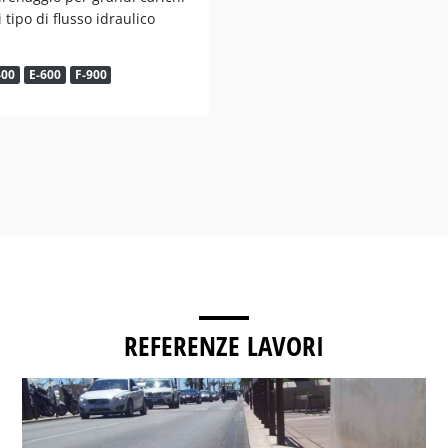
 tipo di flusso idraulico
400
E-600
F-900
REFERENZE LAVORI