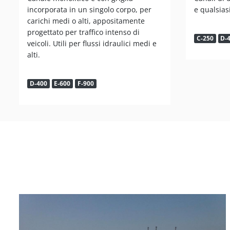
incorporata in un singolo corpo, per
e qualsiasi
carichi medi o alti, appositamente
progettato per traffico intenso di
C-250
D-
veicoli. Utili per flussi idraulici medi e
alti.
D-400
E-600
F-900