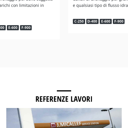
arichi con limitazioni in
e qualsiasi tipo di flusso idr
C-250
D-400
E-600
F-900
400
E-600
F-900
REFERENZE LAVORI