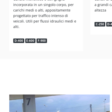
incorporata in un singolo corpo, per
a grandi c
carichi medi o alti, appositamente
altezza
progettato per traffico intenso di
veicoli. Utili per flussi idraulici medi e
C-250
D-
alti.
D-400
E-600
F-900