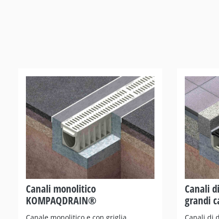
Canali monolitico
Canali d
KOMPAQDRAIN®
grandi ca
Canale monolitico e con griglia
Canali di 