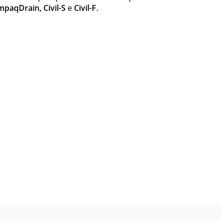
paqDrain, Civil-S
e
Civil-F
.