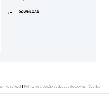
DOWNLOAD
na
|
Aviso legal
|
Política de proteção de dados e de cookies
|
Cookies