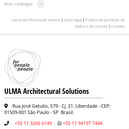
Mais catálogos
Canal de informação interna
|
Aviso legal
|
Política de proteção de
dados e de cookies
|
Cookies
ULMA Architectural Solutions
Rua José Getulio, 579 - Cj. 21. Liberdade - CEP:
01509-001 São Paulo - SP Brasil.
+55 11 3266 6149
+55 11 94197 7444