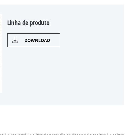
Linha de produto
DOWNLOAD
na
|
Aviso legal
|
Política de proteção de dados e de cookies
|
Cookies