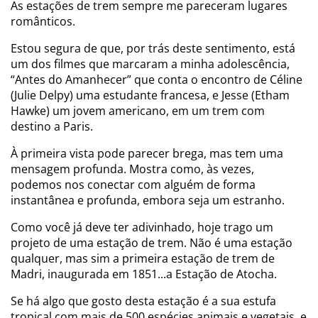
As estações de trem sempre me pareceram lugares
românticos.
Estou segura de que
,
por trás deste sentimento, está
um dos filmes que marcaram a minha adolescência,
“Antes do Amanhecer” que conta o encontro de Céline
(Julie Delpy) uma estudante francesa, e Jesse (Etham
Hawke) um jovem americano, em um trem com
destino a Paris.
À primeira vista pode parecer brega, mas tem uma
mensagem profunda. Mostra como
,
às vezes
,
podemos nos conectar com alguém de forma
instantânea e profunda, embora seja um estranho.
Como você já deve ter adivinhado, hoje trago um
projeto de uma estação de trem. Não é uma estação
qualquer, mas sim a primeira estação de trem de
Madri, inaugurada em 1851...a Estação de Atocha.
Se há algo que gosto desta estação é a sua estufa
tropical com mais de 500 espécies animais e vegetais, e