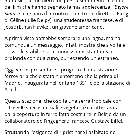
Sono sicura che dietro di questo sentimento, c'è uno
dei film che hanno segnato la mia adolescenza: “
Before
Sunrise
” che narra l'incontro in un treno diretto a Parigi
di Céline (Julie Delpy), una studentessa francese, e di
Jesse (Ethan Hawke), un giovane americano.
A prima vista potrebbe sembrare una lagna, ma ha
comunque un messaggio. Infatti mostra che a volte è
possibile stabilire una connessione istantanea e
profonda con qualcuno, pur essendo un estraneo.
Oggi vorrei presentare il progetto di una stazione
ferroviaria che è stata nientemeno che la prima di
Madrid, inaugurata nel lontano 1851, cioè la stazione di
Atocha.
Questa stazione, che ospita una serra tropicale con
oltre 500 specie animali e vegetali, è caratterizzata
dalla copertura in ferro fatta costruire in Belgio da un
collaboratore dell'ingegnere francese Gustave Eiffel.
Sfruttando l'esigenza di ripristinare l'asfaltato nei