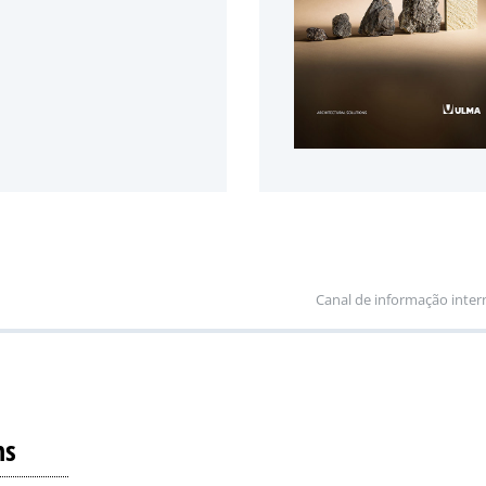
Canal de informação inter
ns