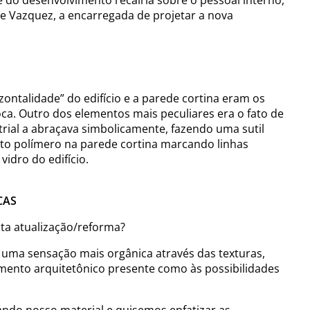
ne Vazquez, a encarregada de projetar a nova
ontalidade” do edifício e a parede cortina eram os
ca. Outro dos elementos mais peculiares era o fato de
rial a abraçava simbolicamente, fazendo uma sutil
reto polímero na parede cortina marcando linhas
vidro do edifício.
CAS
sta atualização/reforma?
a uma sensação mais orgânica através das texturas,
omento arquitetônico presente como às possibilidades
ndo nosso material e quisemos enfatizar as