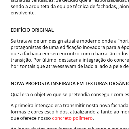
sendo a arquiteta da equipe técnica de fachadas, Jaio
envolvente.
EDIFÍCIO ORIGINAL
Se tratava de um design atual e moderno onde a “horiz
protagonistas de uma edificação inovadora para a épo
que a fachada em seu encontro com o barracão indust
transição. Por último, destacar a integração do conc
horizontais que atravessavam de lado a lado a pele de 
NOVA PROPOSTA INSPIRADA EM TEXTURAS ORGÂNI
Qual era o objetivo que se pretendia conseguir com e
A primeira intenção era transmitir nesta nova fachad
formas e cores escolhidos, atualizando-a tanto ao m
que oferece nosso
concreto polímero
.
Ao longo destes anos fomos desenvolvendo e melhora