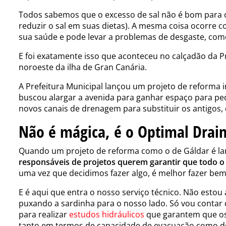
Todos sabemos que o excesso de sal não é bom para 
reduzir o sal em suas dietas). A mesma coisa ocorre 
sua saúde e pode levar a problemas de desgaste, com
E foi exatamente isso que aconteceu no calçadão da Pr
noroeste da ilha de Gran Canária.
A Prefeitura Municipal lançou
um projeto de reforma i
buscou alargar a avenida para ganhar espaço para pe
novos canais de drenagem para substituir os antigos,
Não é mágica, é o Optimal Drai
Quando um projeto de reforma como o de Gáldar é lan
responsáveis de projetos querem garantir que todo o
uma vez que decidimos fazer algo, é melhor fazer be
E é aqui que entra o nosso serviço técnico. Não estou
puxando a sardinha para o nosso lado. Só vou contar
para realizar
estudos hidráulicos
que garantem
que os
tanto em termos de capacidade de evacuação como de 