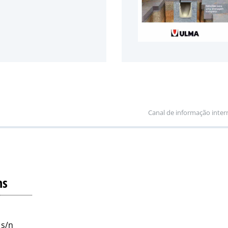
Canal de informação inter
ns
 s/n