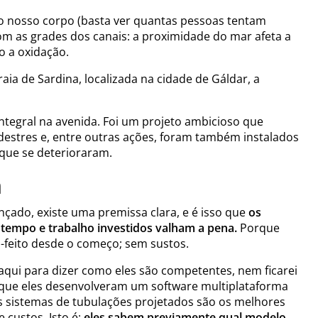
o nosso corpo (basta ver quantas pessoas tentam
com as grades dos canais: a proximidade
do
mar afeta a
o a oxidação.
aia de Sardina, localizada na cidade de
Gáldar
, a
ntegral na avenida. Foi um projeto ambicioso que
destres e, entre outras ações, foram também instalados
 que se deterioraram.
n
çado, existe uma premissa clara, e é isso que
os
 tempo e trabalho investidos
valham
a pena.
Porque
m-feito desde o começo; sem sustos.
 aqui para dizer como eles são competentes, nem ficarei
 que eles desenvolveram um software multiplataforma
 sistemas de tubulações projetados são os melhores
custos. Isto é:
eles sabem previamente qual modelo