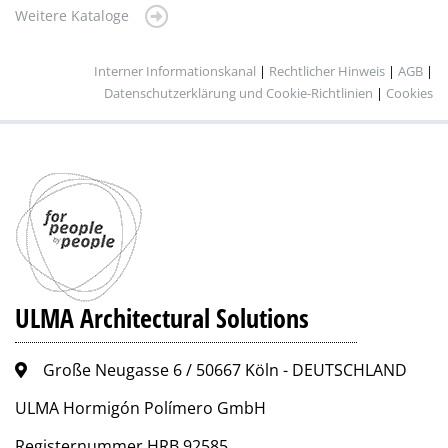
Weitere Kataloge
Interner Informationskanal
|
Rechtlicher Hinweis
|
AGB
|
Datenschutzerklärung und Cookie-Richtlinien
|
Cookies
ULMA Architectural Solutions
Große Neugasse 6 / 50667 Köln - DEUTSCHLAND
ULMA Hormigón Polímero GmbH
Registernummer HRB 92585