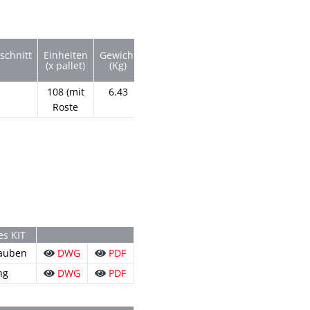
schnitt
Einheiten
Gewicht
Qref
(x pallet)
(Kg)
(l/s)
108 (mit
6.43
2.0
Roste
DWG
PDF
es KIT
rauben
DWG
PDF
ng
DWG
PDF