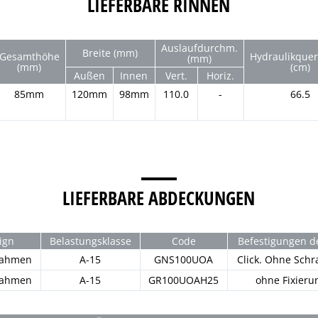
LIEFERBARE RINNEN
Auslaufdurchm.
Breite (mm)
Gesamthöhe
Hydraulikquer
(mm)
(mm)
(cm)
Außen
Innen
Vert.
Horiz.
85mm
120mm
98mm
110.0
-
66.5
LIEFERBARE ABDECKUNGEN
ign
Belastungsklasse
Code
Befestigungen d
zrahmen
A-15
GNS100UOA
Click. Ohne Sch
zrahmen
A-15
GR100UOAH25
ohne Fixieru