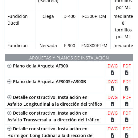
(Pasarela)
tornillos
por ML
Fundición
Ciega
D-400
FC300FTDM
mediante
Dúctil
8
tornillos
por ML
Fundición
Nervada
F-900
FNX300FTFM
mediante
Dúctil
Normal
8
ARQUETAS Y PLANOS DE INSTALACIÓN
(Pasarela)
tornillos
Plano de la Arqueta AF300
DWG
por ML
PDF
Fundición
Ciega
F-900
FC300FTFM
mediante
Dúctil
Plano de la Arqueta AF300S+A300B
DWG
8
PDF
tornillos
por ML
Detalle constructivo. Instalación en
DWG
PDF
Acero
Asfalto Longitudinal a la dirección del tráfico
Ranurada
D-400
GRL300FOD
Apoyada
Galvanizado
Simple
Detalle constructivo. Instalación en
DWG
PDF
Asfalto Transversal a la dirección del tráfico
Detalle constructivo. Instalación en
DWG
PDF
Hormigón Longitudinal a la dirección del