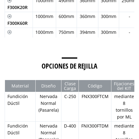
1000mm
490mm
360mm
300mm
250mm
F300K20R
1000mm
600mm
360mm
300mm
-
F300K60R
1000mm
750mm
394mm
300mm
-
F300K75R
OPCIONES DE REJILLA
Clase
Fijaciones
Material
Diseño
Código
Carga
del KIT
Fundición
Nervada
C-250
FNX300FTCM
mediante
Dúctil
Normal
8
(Pasarela)
tornillos
por ML
Fundición
Nervada
D-400
FNX300FTDM
mediante
Dúctil
Normal
8