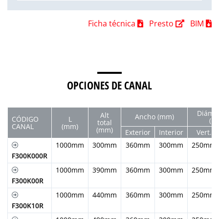
Ficha técnica
Presto
BIM
OPCIONES DE CANAL
Diám. 
Alt
Ancho (mm)
CÓDIGO
L
(m
total
CANAL
(mm)
(mm)
Exterior
Interior
Vert.
1000mm
300mm
360mm
300mm
250mm
F300K000R
1000mm
390mm
360mm
300mm
250mm
F300K00R
1000mm
440mm
360mm
300mm
250mm
F300K10R