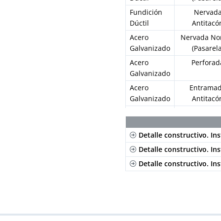
Fundición
Nervad
Dúctil
Antitacó
Acero
Nervada No
Galvanizado
(Pasarela
Acero
Perforad
Galvanizado
Acero
Entrama
Galvanizado
Antitacó
Acero
Nervada No
Inoxidable
(Pasarela
Detalle constructivo. Ins
Acero
Perforad
Inoxidable
Detalle constructivo. In
Composite
Nervad
Detalle constructivo. In
Antitacó
Composite
Nervad
Antitacó
Composite
Nervad