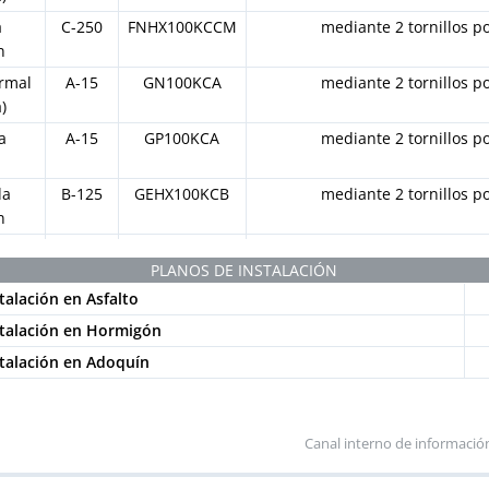
a
C-250
FNHX100KCCM
mediante 2 tornillos p
n
rmal
A-15
GN100KCA
mediante 2 tornillos p
)
a
A-15
GP100KCA
mediante 2 tornillos p
da
B-125
GEHX100KCB
mediante 2 tornillos p
n
rmal
A-15
IN100KCA
mediante 2 tornillos p
PLANOS DE INSTALACIÓN
)
talación en Asfalto
a
A-15
IP100KCA
mediante 2 tornillos p
stalación en Hormigón
a
A-15
PNH100KCAM
mediante 2 tornillos p
stalación en Adoquín
n
a
A-15
PNH100KCAM-
mediante 2 tornillos p
n
GRIS
Canal interno de informació
a
A-15
PNLH100KCAM
mediante 2 cancelas y 2 tor