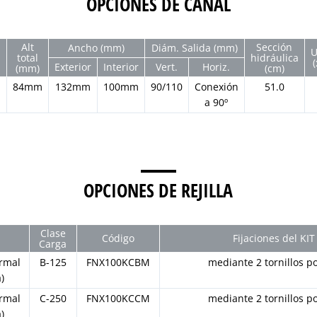
OPCIONES DE CANAL
Alt
Sección
Ancho (mm)
Diám. Salida (mm)
U
total
hidráulica
(
Exterior
Interior
Vert.
Horiz.
(mm)
(cm)
m
84mm
132mm
100mm
90/110
Conexión
51.0
a 90º
OPCIONES DE REJILLA
Clase
Código
Fijaciones del KIT
Carga
rmal
B-125
FNX100KCBM
mediante 2 tornillos p
)
rmal
C-250
FNX100KCCM
mediante 2 tornillos p
)