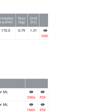
nidades
Peso
Qref
x pallet)
(Kg)
(l/s)
170.0
0,79
1.31
DWG
PDF
or ML
DWG
PDF
or ML
DWG
PDF