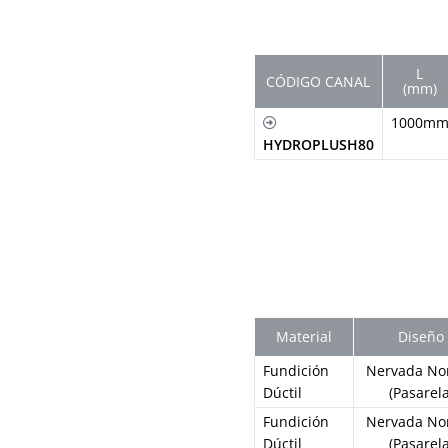
L
CÓDIGO CANAL
(mm)
1000m
HYDROPLUSH80
Material
Diseño
Fundición
Nervada No
Dúctil
(Pasarela
Fundición
Nervada No
Dúctil
(Pasarela