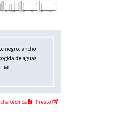
te negro, ancho
cogida de aguas
or ML.
icha técnica
Presto