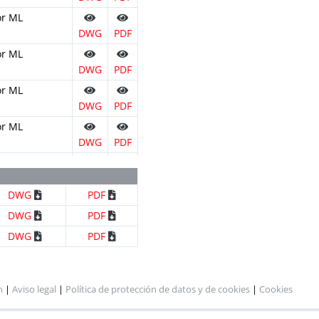
or ML
DWG
PDF
or ML
DWG
PDF
or ML
DWG
PDF
or ML
DWG
PDF
or ML
DWG
PDF
DWG
PDF
or ML
DWG
PDF
DWG
PDF
or ML
DWG
PDF
DWG
PDF
or ML
DWG
PDF
n
|
Aviso legal
|
Política de protección de datos y de cookies
|
Cookies
nillos por