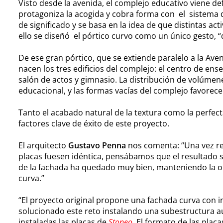
Visto desde la avenida, el complejo educativo viene de
protagoniza la acogida y cobra forma con el sistema
de significado y se basa en la idea de que distintas ac
ello se diseñó el pórtico curvo como un único gesto, “
De ese gran pórtico, que se extiende paralelo a la Aven
nacen los tres edificios del complejo: el centro de ense
salón de actos y gimnasio. La distribución de volúmen
educacional, y las formas vacías del complejo favorecen
Tanto el acabado natural de la textura como la perfect
factores clave de éxito de este proyecto.
El arquitecto
Gustavo Penna
nos comenta: “Una vez re
placas fuesen idéntica, pensábamos que el resultado se
de la fachada ha quedado muy bien, manteniendo la or
curva.”
“El proyecto original propone una fachada curva con i
solucionado este reto instalando una subestructura aux
instaladas las placas de
Stoneo
. El formato de las plac