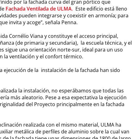
finido por la fachada curva del gran pórtico que
 de
F
achada Ventilada de ULMA
.
Este edificio está lleno
tividades pueden integrarse y coexistir en armonía; para
que invita y acoge”, señala Penna.
ida Cornélio Viana y constituye el acceso principal,
ñanza (de primaria y secundaria), la escuela técnica, y el
es sigue una orientación norte-sur, ideal para un uso
 la ventilación y el confort térmico.
a ejecución de la instalación de la fachada han sido
alizada la instalación, no esperábamos que todas las
ría más aleatorio. Pese a esa expectativa la ejecución
iginalidad del Proyecto principalmente en la fachada
nclinación realizada con el mismo material, ULMA ha
iliar metálica de perfiles de aluminio sobre la cual van
as de la fachada tiene unas dimensiones de 1800 de largo